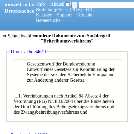
umwelt
-online
[
Info
] [
Aktuell
] [
News
]
Neu
[
Bestellung/Preise
(PDF)
] [
BR
]
Drucksachen
[
Kataster
] [
Support
] [
Kontakt
]
[
Beratersuche
]
18 gefundene Dokumente zum Suchbegriff
⇒ Schnellwahl ⇒
"Beitreibungsverfahrens"
0166/20
Drucksache 846/10
0015/15
0056/15B
0056/1/15
Gesetzentwurf der Bundesregierung
0154/14
Entwurf eines Gesetzes zur Koordinierung der
0306/12
Systeme der sozialen Sicherheit in Europa und
0126/10
zur Änderung anderer Gesetze
0846/10
0148/09
0148/1/09
... 1. Vereinbarungen nach Artikel 84 Absatz 4 der
0148/09B
Verordnung (EG) Nr. 883/2004 über die Einzelheiten
0086/07
der Durchführung des Beitragseinzugsverfahrens und
0086/07B
des Zwangsbeitreibungsverfahrens und
0100/06
0361/04