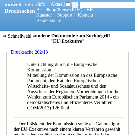
umwelt
-online
[
Info
] [
Aktuell
] [
News
]
Neu
[
Bestellung/Preise
(PDF)
] [
BR
]
Drucksachen
[
Kataster
] [
Support
] [
Kontakt
]
[
Beratersuche
]
5 gefundene Dokumente zum Suchbegriff
⇒ Schnellwahl ⇒
"EU-Exekutive"
0202/13
Drucksache 202/13
0052/06
0168/1/05
0218/05
Unterrichtung durch die Europäische
0168/05B
Kommission
Mitteilung der Kommission an das Europäische
Parlament, den Rat, den Europäischen
Wirtschafts- und Sozialausschuss und den
Ausschuss der Regionen: Vorbereitungen für die
Wahlen zum Europäischen Parlament 2014 - ein
demokratischeres und effizienteres Verfahren -
COM(2013) 126 final
... Der Präsident der Kommission sollte als Galionsfigur
der EU-Exekutive nach einem klaren Verfahren gewählt
werden. Jede politische Partei sollte im Verlauf der