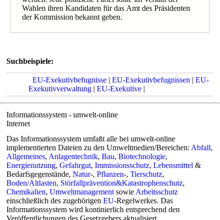
Wahlen ihren Kandidaten für das Amt des Präsidenten
der Kommission bekannt geben.
Suchbeispiele:
EU-Exekutivbefugnisse
|
EU-Exekutivbefugnissen
|
EU-
Exekutivverwaltung
|
EU-Exekutive
|
Informationssystem - umwelt-online
Internet
Das Informationssystem umfaßt alle bei umwelt-online
implementierten Dateien zu den Umweltmedien/Bereichen:
Abfall
,
Allgemeines
,
Anlagentechnik
,
Bau
,
Biotechnologie
,
Energienutzung
,
Gefahrgut
,
Immissionsschutz
,
Lebensmittel
&
Bedarfsgegenstände,
Natur
-,
Pflanzen
-,
Tierschutz
,
Boden/Altlasten
,
Störfallprävention&Katastrophenschutz
,
Chemikalien
,
Umweltmanagement
sowie
Arbeitsschutz
einschließlich des zugehörigen
EU
-Regelwerkes. Das
Informationssystem wird kontinierlich entsprechend den
Veröffentlichungen des Gesetzgebers aktualisiert.