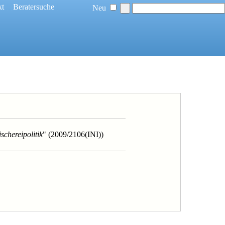
kt
] [
Beratersuche
]
Neu
chereipolitik
" (2009/2106(INI))