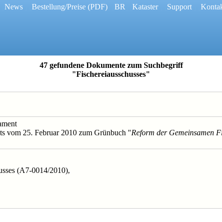
 [
News
] [
Bestellung/Preise
(PDF)
] [
BR
] [
Kataster
] [
Support
] [
Konta
47 gefundene Dokumente zum Suchbegriff
"Fischereiausschusses"
lament
nts vom 25. Februar 2010 zum Grünbuch "
Reform der Gemeinsamen Fis
chusses (A7-0014/2010),