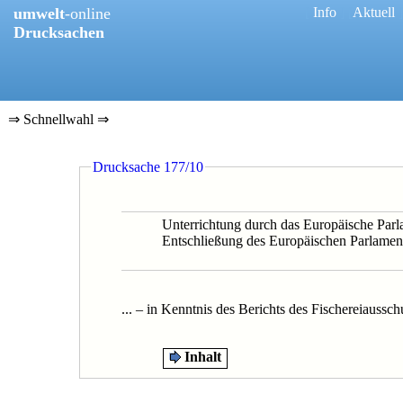
umwelt
-online
[
Info
] [
Aktuell
]
Drucksachen
⇒ Schnellwahl ⇒
0177/10
Drucksache 177/10
0135/09
0498/09
0254/09
0253/09
Unterrichtung durch das Europäische Par
0136/09
Entschließung des Europäischen Parlame
0551/09
0391/08
0592/08
1006/08
... – in Kenntnis des Berichts des Fischereiauss
0397/08
0511/08
0259/08
Inhalt
0305/08
Drucksache
0679/08
177/10
0082/08