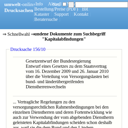
umwelt
-online
[
Info
] [
Aktuell
] [
News
]
Neu
[
Bestellung/Preise
(PDF)
] [
BR
]
Drucksachen
[
Kataster
] [
Support
] [
Kontakt
]
[
Beratersuche
]
18 gefundene Dokumente zum Suchbegriff
⇒ Schnellwahl ⇒
"Kapitalabfindungen"
0156/10
Drucksache 156/10
0096/1/08
0968/08
0096/08B
Gesetzentwurf der Bundesregierung
0284/08
Entwurf eines Gesetzes zu dem Staatsvertrag
0113/08
vom 16. Dezember 2009 und 26. Januar 2010
0094/08
über die Verteilung von Versorgungslasten bei
0343/08K
bund- und länderübergreifenden
0559/07
Dienstherrenwechseln
0720/07F
0523/07
0622/06B
... Vertragliche Regelungen zu den
0192/05
versorgungsrechtlichen Rahmenbedingungen bei den
einzelnen Dienstherren und deren Fortentwicklung wie
auch zur Verwendung der vom abgebenden Dienstherrn
geleisteten Kapitalabfindungen scheiden schon deshalb
aus, weil sie die dem Bund und den Ländern