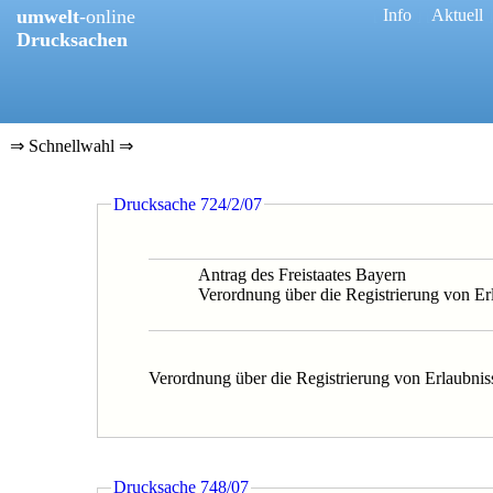
umwelt
-online
[
Info
] [
Aktuell
]
Drucksachen
⇒ Schnellwahl ⇒
0048/20
Drucksache 724/2/07
0343/20
0191/19
0209/1/18
0209/18B
Antrag des Freistaates Bayern
0387/18
Verordnung über die Registrierung von Er
0563/18
0614/18
0096/18
0076/18
Verordnung über die Registrierung von Erlaubnis
0538/17
0347/17
0403/17
0180/16
0458/16
0310/16
Drucksache 748/07