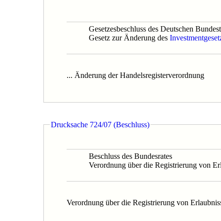
0328/1/15
0021/15
0328/15B
Gesetzesbeschluss des Deutschen Bundes
0419/15
Gesetz zur Änderung des
Investmentgeset
0046/15
0357/1/14
0596/14
0357/14B
0500/13
... Änderung der Handelsregisterverordnung
0300/12
0670/12
0503/12B
0558/12
0113/11B
Drucksache 724/07 (Beschluss)
0320/11
0088/11
0747/11
0113/1/11
Beschluss des Bundesrates
0230/10
Verordnung über die Registrierung von Er
0270/09
0122/09
0066/09
0179/09
Verordnung über die Registrierung von Erlaubnis
0179/09B
0691/09