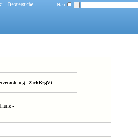
kt
] [
Beratersuche
]
Neu
terverordnung -
ZirkRegV
)
dnung -