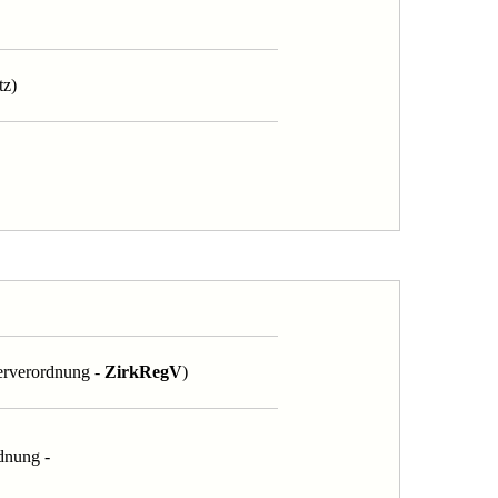
tz)
terverordnung -
ZirkRegV
)
dnung -