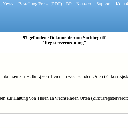
 [
News
] [
Bestellung/Preise
(PDF)
] [
BR
] [
Kataster
] [
Support
] [
Konta
97 gefundene Dokumente zum Suchbegriff
"Registerverordnung"
laubnissen zur Haltung von Tieren an wechselnden Orten (Zirkusregis
sen zur Haltung von Tieren an wechselnden Orten (Zirkusregisterveror