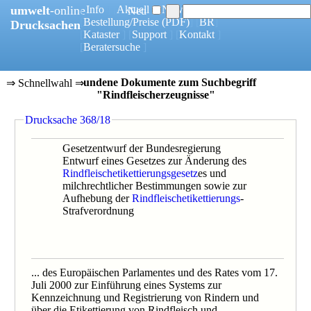
umwelt
-online
[
Info
] [
Aktuell
] [
News
]
Neu
[
Bestellung/Preise
(PDF)
] [
BR
]
Drucksachen
[
Kataster
] [
Support
] [
Kontakt
]
[
Beratersuche
]
22 gefundene Dokumente zum Suchbegriff
⇒ Schnellwahl ⇒
"Rindfleischerzeugnisse"
0368/18
Drucksache 368/18
0051/15
0224/15
0635/11
Gesetzentwurf der Bundesregierung
0285/09B
Entwurf eines Gesetzes zur Änderung des
0285/1/09
Rindfleischetikettierungsgesetz
es und
0563/09
milchrechtlicher Bestimmungen sowie zur
0400/09
Aufhebung der
Rindfleischetikettierungs
-
0285/09
Strafverordnung
0797/08
0367/08C
0030/08
0708/08
0422/07
... des Europäischen Parlamentes und des Rates vom 17.
0824/07
Juli 2000 zur Einführung eines Systems zur
0113/07
Kennzeichnung und Registrierung von Rindern und
0129/07
über die Etikettierung von Rindfleisch und