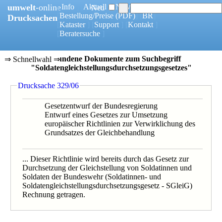
umwelt
-online
[
Info
] [
Aktuell
] [
News
]
Neu
[
Bestellung/Preise
(PDF)
] [
BR
]
Drucksachen
[
Kataster
] [
Support
] [
Kontakt
]
[
Beratersuche
]
4 gefundene Dokumente zum Suchbegriff
⇒ Schnellwahl ⇒
"Soldatengleichstellungsdurchsetzungsgesetzes"
0329/06
Drucksache 329/06
0930/04B
0782/04
0930/04
Gesetzentwurf der Bundesregierung
Entwurf eines Gesetzes zur Umsetzung
europäischer Richtlinien zur Verwirklichung des
Grundsatzes der Gleichbehandlung
... Dieser Richtlinie wird bereits durch das Gesetz zur
Durchsetzung der Gleichstellung von Soldatinnen und
Soldaten der Bundeswehr (Soldatinnen- und
Soldatengleichstellungsdurchsetzungsgesetz - SGleiG)
Rechnung getragen.