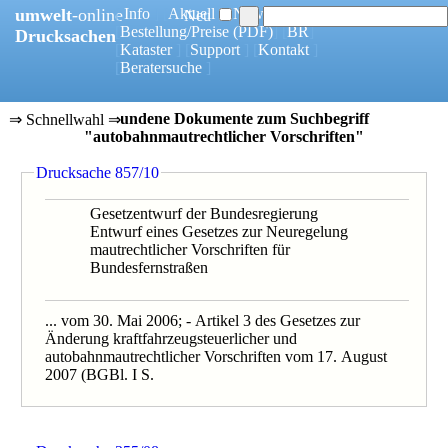
umwelt
-online
[
Info
] [
Aktuell
] [
News
]
Neu
[
Bestellung/Preise
(PDF)
] [
BR
]
Drucksachen
[
Kataster
] [
Support
] [
Kontakt
]
[
Beratersuche
]
12 gefundene Dokumente zum Suchbegriff
⇒ Schnellwahl ⇒
"autobahnmautrechtlicher Vorschriften"
0857/10
Drucksache 857/10
0355/08
0567/1/08
0567/08
Gesetzentwurf der Bundesregierung
0567/08B
Entwurf eines Gesetzes zur Neuregelung
0319/07B
mautrechtlicher Vorschriften für
0319/1/07
Bundesfernstraßen
0370/07
0319/07
0553/06
... vom 30. Mai 2006; - Artikel 3 des Gesetzes zur
0553/1/06
Änderung kraftfahrzeugsteuerlicher und
0553/06B
autobahnmautrechtlicher Vorschriften vom 17. August
2007 (BGBl. I S.