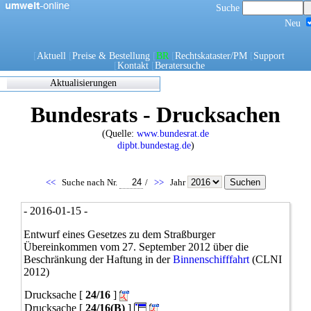
Suche
Neu
[
Aktuell
[
Preise & Bestellung
[
BR
[
Rechtskataster/PM
[
Support
[
Kontakt
[
Beratersuche
Aktualisierungen
Zuletzt
Bundesrats - Drucksachen
eingearbeitete/korrigierte
Dokumente
(Quelle:
www.bundesrat.de
17.05.2021 06:45
dipbt.bundestag.de
)
0270/1/21
0302/1/21
0303/1/21
<<
Suche nach Nr.
/
>>
Jahr
0307/1/21
0308/1/21
- 2016-01-15 -
0309/1/21
0311/1/21
Entwurf eines Gesetzes zu dem Straßburger
0312/1/21
Übereinkommen vom 27. September 2012 über die
0317/1/21
Beschränkung der Haftung in der
Binnenschifffahrt
(CLNI
0338/1/21
2012)
0344/1/21
Drucksache [
24/16
]
0349/1/21
0349/21
Drucksache [
24/16(B)
]