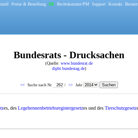
tuell
[
Preise & Bestellung
[
BR
[
Rechtskataster/PM
[
Support
[
Kontakt
[
Berater
Bundesrats - Drucksachen
(Quelle:
www.bundesrat.de
dipbt.bundestag.de
)
<<
Suche nach Nr.
/
>>
Jahr
tz
es, des
Legehennenbetriebsregistergesetz
es und des
Tierschutzgesetz