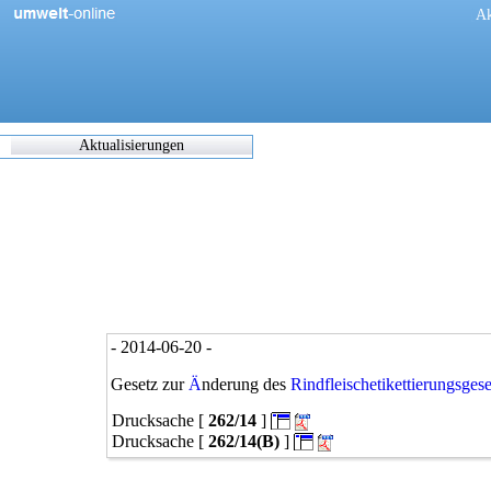
[
Ak
Aktualisierungen
Zuletzt
eingearbeitete/korrigierte
Dokumente
17.05.2021 06:45
0270/1/21
0302/1/21
0303/1/21
0307/1/21
0308/1/21
- 2014-06-20 -
0309/1/21
0311/1/21
Gesetz zur
Ä
nderung des
Rindfleischetikettierungsgese
0312/1/21
Drucksache [
262/14
]
0317/1/21
0338/1/21
Drucksache [
262/14(B)
]
0344/1/21
0349/1/21