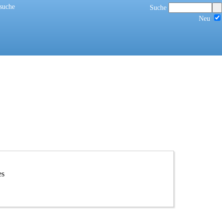
suche
Suche
Neu
es