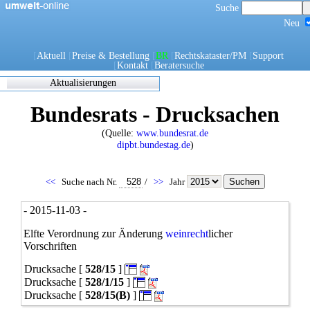
Suche
Neu
[
Aktuell
[
Preise & Bestellung
[
BR
[
Rechtskataster/PM
[
Support
[
Kontakt
[
Beratersuche
Aktualisierungen
Zuletzt
Bundesrats - Drucksachen
eingearbeitete/korrigierte
Dokumente
(Quelle:
www.bundesrat.de
17.05.2021 06:45
dipbt.bundestag.de
)
0270/1/21
0302/1/21
0303/1/21
<<
Suche nach Nr.
/
>>
Jahr
0307/1/21
0308/1/21
- 2015-11-03 -
0309/1/21
0311/1/21
Elfte Verordnung zur Änderung
weinrecht
licher
0312/1/21
Vorschriften
0317/1/21
Drucksache [
528/15
]
0338/1/21
0344/1/21
Drucksache [
528/1/15
]
0349/1/21
Drucksache [
528/15(B)
]
0349/21