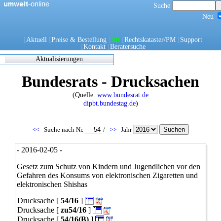
Suche
Neu
[
Aktuell
[
Preise & Bestellung
[
BR
[
Rechtskataster/PM
[
Support
[
Kontakt
[
Beratersuche
Aktualisierungen
Zuletzt
Bundesrats - Drucksachen
eingearbeitete/korrigierte
Dokumente
(Quelle:
www.bundesrat.de
17.05.2021 06:45
dipbt.bundestag.de
)
0270/1/21
0302/1/21
0303/1/21
<<
Suche nach Nr.
/
>>
Jahr
0307/1/21
0308/1/21
- 2016-02-05 -
0309/1/21
0311/1/21
Gesetz zum Schutz von Kindern und Jugendlichen vor den
0312/1/21
Gefahren des Konsums von elektronischen Zigaretten und
0317/1/21
elektronischen Shishas
0338/1/21
Drucksache [
54/16
]
0344/1/21
0349/1/21
Drucksache [
zu54/16
]
0349/21
Drucksache [
54/16(B)
]