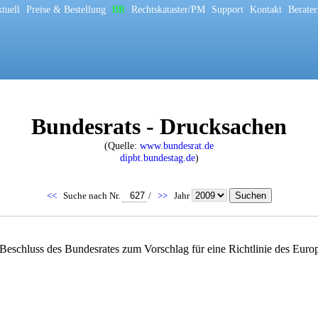
tuell
[
Preise & Bestellung
[
BR
[
Rechtskataster/PM
[
Support
[
Kontakt
[
Berater
Bundesrats - Drucksachen
(Quelle:
www.bundesrat.de
dipbt.bundestag.de
)
<<
Suche nach Nr.
/
>>
Jahr
schluss des Bundesrates zum Vorschlag für eine Richtlinie des Europ