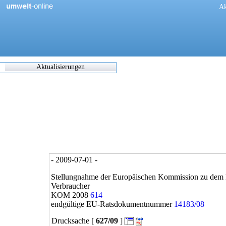
[
Ak
Aktualisierungen
Zuletzt
eingearbeitete/korrigierte
Dokumente
17.05.2021 06:45
0270/1/21
0302/1/21
0303/1/21
0307/1/21
0308/1/21
- 2009-07-01 -
0309/1/21
0311/1/21
Stellungnahme der Europäischen Kommission zu dem Be
0312/1/21
Verbraucher
0317/1/21
KOM 2008
614
0338/1/21
endgültige EU-Ratsdokumentnummer
14183/08
0344/1/21
Drucksache [
627/09
]
0349/1/21