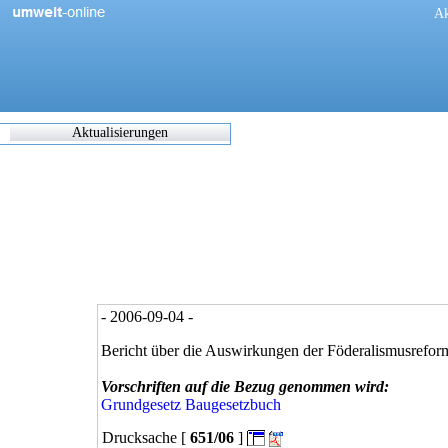
[
Ak
Aktualisierungen
Zuletzt
eingearbeitete/korrigierte
Dokumente
17.05.2021 06:45
0270/1/21
0302/1/21
0303/1/21
0307/1/21
0308/1/21
- 2006-09-04 -
0309/1/21
0311/1/21
Bericht über die Auswirkungen der Föderalismusrefor
0312/1/21
0317/1/21
Vorschriften auf die Bezug genommen wird:
0338/1/21
Grundgesetz
Baugesetzbuch
0344/1/21
Drucksache [
651/06
]
0349/1/21