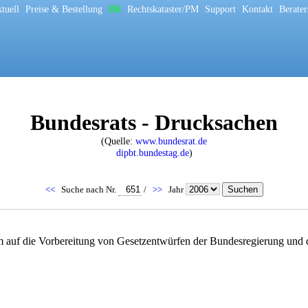
tuell
[
Preise & Bestellung
[
BR
[
Rechtskataster/PM
[
Support
[
Kontakt
[
Berater
Bundesrats - Drucksachen
(Quelle:
www.bundesrat.de
dipbt.bundestag.de
)
<<
Suche nach Nr.
/
>>
Jahr
m auf die Vorbereitung von Gesetzentwürfen der Bundesregierung und