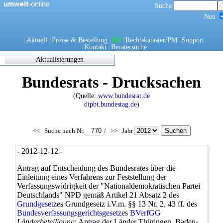
Suche
Neu
[
Aktuell
[
Preise & Bestellung
[
BR
[
Rechtskataster/PM
[
Support
[
Kontakt
[
Beratersuche
Aktualisierungen
Zuletzt
Bundesrats - Drucksachen
eingearbeitete/korrigierte
Dokumente
(Quelle:
www.bundesrat.de
17.05.2021 06:45
dipbt.bundestag.de
)
0270/1/21
0302/1/21
0303/1/21
<<
Suche nach Nr.
/
>>
Jahr
0307/1/21
0308/1/21
- 2012-12-12 -
0309/1/21
0311/1/21
Antrag auf Entscheidung des Bundesrates über die
0312/1/21
Einleitung eines Verfahrens zur Feststellung der
0317/1/21
Verfassungswidrigkeit der "Nationaldemokratischen Partei
0338/1/21
Deutschlands" NPD gemäß Artikel 21 Absatz 2 des
0344/1/21
Grundgesetz
es Grundgesetz i.V.m. §§ 13 Nr. 2, 43 ff. des
0349/1/21
Bundesverfassungsgerichtsgesetz
es
BVerfGG
0349/21
Länderbeteiligung
: Antrag der Länder Thüringen, Baden-