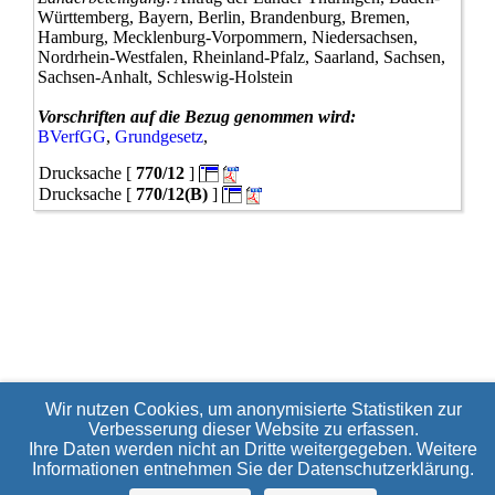
zu0349/21
Württemberg, Bayern, Berlin, Brandenburg, Bremen,
0350/21
Hamburg, Mecklenburg-Vorpommern, Niedersachsen,
zu0350/21
Nordrhein-Westfalen, Rheinland-Pfalz, Saarland, Sachsen,
0351/21
Sachsen-Anhalt, Schleswig-Holstein
zu0351/21
0352/21
Vorschriften auf die Bezug genommen wird:
0353/21
BVerfGG
,
Grundgesetz
,
0354/1/21
Drucksache [
770/12
]
0354/21
0355/21
Drucksache [
770/12(B)
]
0356/21
0357/21
0358/21
0359/21
0360/21(neu)
0361/21
0362/21
0363/21
0364/1/21
0364/21
Wir nutzen Cookies, um anonymisierte Statistiken zur
zu0364/21
Verbesserung dieser Website zu erfassen.
0365/21
Ihre Daten werden nicht an Dritte weitergegeben. Weitere
0366/21
Informationen entnehmen Sie der
Datenschutzerklärung
.
0367/21
0368/1/21