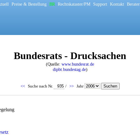
tuell
[
Preise & Bestellung
[
BR
[
Rechtskataster/PM
[
Support
[
Kontakt
[
Berater
Bundesrats - Drucksachen
(Quelle:
www.bundesrat.de
dipbt.bundestag.de
)
<<
Suche nach Nr.
/
>>
Jahr
egelung
esetz