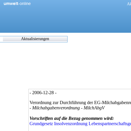
[
Ak
Aktualisierungen
Zuletzt
eingearbeitete/korrigierte
Dokumente
17.05.2021 06:45
0270/1/21
0302/1/21
0303/1/21
0307/1/21
0308/1/21
- 2006-12-28 -
0309/1/21
0311/1/21
Verordnung zur Durchführung der EG-Milchabgabenr
0312/1/21
- Milchabgabenverordnung - MilchAbgV
0317/1/21
0338/1/21
Vorschriften auf die Bezug genommen wird:
0344/1/21
Grundgesetz
Insolvenzordnung
Lebenspartnerschaftsg
0349/1/21