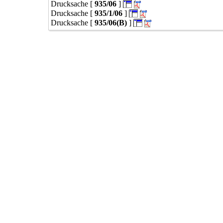
Drucksache [
935/06
]
0349/21
zu0349/21
Drucksache [
935/1/06
]
0350/21
Drucksache [
935/06(B)
]
zu0350/21
0351/21
zu0351/21
0352/21
0353/21
0354/1/21
0354/21
0355/21
0356/21
0357/21
0358/21
0359/21
0360/21(neu)
0361/21
0362/21
0363/21
0364/1/21
0364/21
zu0364/21
0365/21
0366/21
0367/21