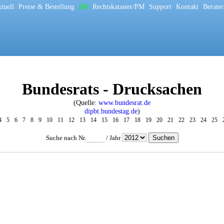
tuell
[
Preise & Bestellung
[
BR
[
Rechtskataster/PM
[
Support
[
Kontakt
[
Berater
Bundesrats - Drucksachen
(Quelle:
www.bundesrat.de
dipbt.bundestag.de
)
4
5
6
7
8
9
10
11
12
13
14
15
16
17
18
19
20
21
22
23
24
25
Suche nach Nr.
/
Jahr