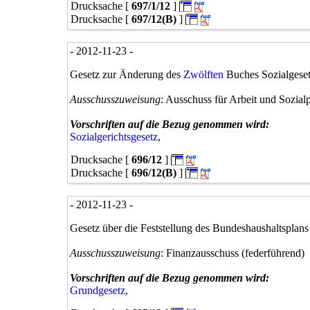
0349/21
Drucksache [
697/1/12
]
zu0349/21
Drucksache [
697/12(B)
]
0350/21
zu0350/21
- 2012-11-23 -
0351/21
zu0351/21
Gesetz zur Änderung des
Zwölften
Buches Sozialgese
0352/21
0353/21
Ausschusszuweisung
: Ausschuss für Arbeit und Sozialp
0354/1/21
0354/21
Vorschriften auf die Bezug genommen wird:
0355/21
Sozialgerichtsgesetz
,
0356/21
0357/21
Drucksache [
696/12
]
0358/21
Drucksache [
696/12(B)
]
0359/21
0360/21(neu)
- 2012-11-23 -
0361/21
0362/21
Gesetz über die Feststellung des Bundeshaushaltsplans
0363/21
0364/1/21
Ausschusszuweisung
: Finanzausschuss (federführend)
0364/21
zu0364/21
Vorschriften auf die Bezug genommen wird:
0365/21
Grundgesetz
,
0366/21
0367/21