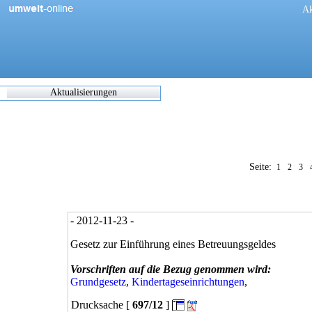
[
Ak
Aktualisierungen
Zuletzt
eingearbeitete/korrigierte
Dokumente
17.05.2021 06:45
Seite:
0270/1/21
1
2
3
0302/1/21
0303/1/21
0307/1/21
0308/1/21
- 2012-11-23 -
0309/1/21
0311/1/21
Gesetz zur Einführung eines Betreuungsgeldes
0312/1/21
0317/1/21
Vorschriften auf die Bezug genommen wird:
0338/1/21
Grundgesetz
,
Kindertageseinrichtungen
,
0344/1/21
Drucksache [
697/12
]
0349/1/21