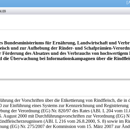
[
A
4.09
s Bundesministeriums für Ernährung, Landwirtschaft und Verbr
leisch und zur Aufhebung der Rinder- und Schafprämien-Verordn
Förderung des Absatzes und des Verbrauchs von hochwertigem R
d die Überwachung bei Informationskampagnen über die Rindfleis
ührung der Vorschriften über die Etikettierung von Rindfleisch, die i
0 zur Einführung eines Systems zur Kennzeichnung und Registrierung 
ebung der Verordnung (EG) Nr. 820/97 des Rates (ABl. L 204 vom 11.8
 August 2000 mit Durchführungsvorschriften zur Verordnung (EG) N
 Rindfleischerzeugnissen (ABl. L 216 vom 26.8.2000, S. 8) sowie im Rind
dnung (EG) Nr. 275/2007 der Kommission vom 15. März 2007 zur Änd