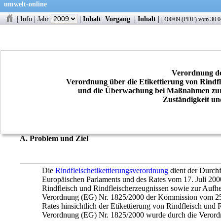
umwelt-online
|
Info
|
Jahr
|
Inhalt
Vorgang
|
Inhalt
|
|
400/09
(
PDF
) vom 30.0
Verordnung de
Verordnung über die Etikettierung von Rindf
und die Überwachung bei Maßnahmen zur 
Zuständigkeit un
A. Problem und Ziel
Die
Rindfleischetikettierungsverordnung
dient der Durchf
Europäischen Parlaments und des Rates vom 17. Juli 200
Rindfleisch und Rindfleischerzeugnissen sowie zur Aufh
Verordnung (EG) Nr. 1825/2000 der Kommission vom 25.
Rates hinsichtlich der Etikettierung von Rindfleisch und
Verordnung (EG) Nr. 1825/2000 wurde durch die Veror