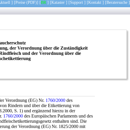
ktuell
] [
Preise
(PDF)
] [
BR
] [
Kataster
] [
Support
] [
Kontakt
] [
Beratersuche
]
aucherschutz
ung, der Verordnung über die Zuständigkeit
indfleisch und der Verordnung über die
chetikettierung
n der Verordnung (EG) Nr.
1760/2000
des
von Rindern und über die Etikettierung von
.2000, S. 1) und ergänzend hierzu in der
r.
1760/2000
des Europäischen Parlaments und des
fleischetikettierungsgesetz enthalten sind. Die
erung der Verordnung (EG) Nr. 1825/2000 mit