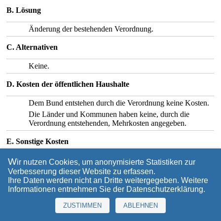
B. Lösung
Änderung der bestehenden Verordnung.
C. Alternativen
Keine.
D. Kosten der öffentlichen Haushalte
Dem Bund entstehen durch die Verordnung keine Kosten.
Die Länder und Kommunen haben keine, durch die
Verordnung entstehenden, Mehrkosten angegeben.
E. Sonstige Kosten
Durch die Neuregelung können für die Wirtschaft,
W
ir nutzen Cookies, um anonymisierte Statistiken zur
insbesondere für kleinere und mittlere Unternehmen,
Verbesserung dieser Website zu erfassen.
zusätzliche Kosten entstehen. Bestimmte
Ihre Daten werden nicht an Dritte weitergegeben. Weitere
Einzelpreiseffekte können nicht ausgeschlossen werden.
Informationen entnehmen Sie der
Datenschutzerklärung
.
Auswirkungen auf das allgemeine Preisniveau,
insbesondere auf das Verbraucherpreisniveau, sind jedoch
ZUSTIMMEN
ABLEHNEN
nicht zu erwarten.