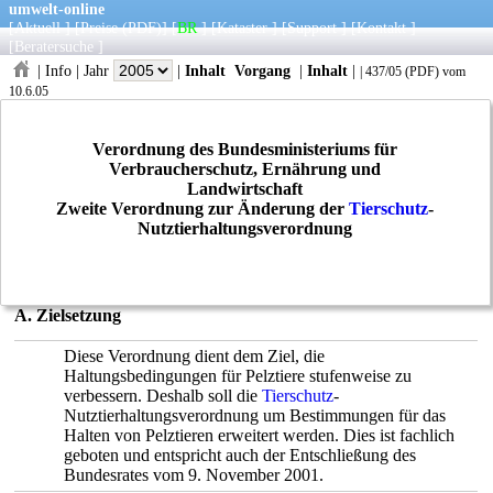
umwelt-online
[
Aktuell
] [
Preise
(PDF)
] [
BR
] [
Kataster
] [
Support
] [
Kontakt
]
[
Beratersuche
]
|
Info
|
Jahr
|
Inhalt
Vorgang
|
Inhalt
|
|
437/05
(
PDF
) vom
10.6.05
Verordnung des Bundesministeriums für
Verbraucherschutz, Ernährung und
Landwirtschaft
Zweite Verordnung zur Änderung der
Tierschutz
-
Nutztierhaltungsverordnung
A. Zielsetzung
Diese Verordnung dient dem Ziel, die
Haltungsbedingungen für Pelztiere stufenweise zu
verbessern. Deshalb soll die
Tierschutz
-
Nutztierhaltungsverordnung um Bestimmungen für das
Halten von Pelztieren erweitert werden. Dies ist fachlich
geboten und entspricht auch der Entschließung des
Bundesrates vom 9. November 2001.