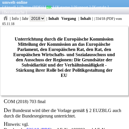
umwelt-online
[
Aktuell
] [
Preise
(PDF)
] [
BR
] [
Kataster
] [
Support
] [
Kontakt
]
[
Beratersuche
]
|
Info
|
Jahr
|
Inhalt
Vorgang
|
Inhalt
|
|
554/18
(
PDF
) vom
05.11.18
Unterrichtung durch die Europäische Kommission
Mitteilung der Kommission an das Europäische
Parlament, den Europäischen Rat, den Rat, den
Europäischen Wirtschafts- und Sozialausschuss und
den Ausschuss der Regionen: Die Grundsätze der
Subsidiarität und der Verhältnismäßigkeit -
Stärkung ihrer Rolle bei der Politikgestaltung der
EU
C
OM (2018) 703 final
D
er Bundesrat wird über die Vorlage gemäß § 2 EUZBLG auch
durch die Bundesregierung unterrichtet.
H
inweis: vgl.