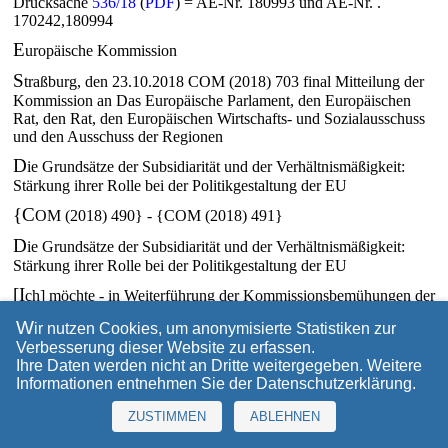
Drucksache
536/18
(
PDF
) = AE-Nr. 180993 und AE-Nr. .
170242,180994
E
uropäische Kommission
S
traßburg, den 23.10.2018 COM (2018) 703 final Mitteilung der
Kommission an Das Europäische Parlament, den Europäischen
Rat, den Rat, den Europäischen Wirtschafts- und Sozialausschuss
und den Ausschuss der Regionen
D
ie Grundsätze der Subsidiarität und der Verhältnismäßigkeit:
Stärkung ihrer Rolle bei der Politikgestaltung der EU
{C
OM (2018) 490} - {COM (2018) 491}
D
ie Grundsätze der Subsidiarität und der Verhältnismäßigkeit:
Stärkung ihrer Rolle bei der Politikgestaltung der EU
[I
ch] möchte - in Weiterführung der Kommissionsbemühungen der
letzten Jahre -, dass sich unsere Union stärker auf die wirklich
W
ir nutzen Cookies, um anonymisierte Statistiken zur
wichtigen Dinge konzentriert. Wir sollten die Bürger Europas nicht
Verbesserung dieser Website zu erfassen.
mit Regelungs-Klein-Klein nerven, sondern in großen Dingen
Ihre Daten werden nicht an Dritte weitergegeben. Weitere
Größe zeigen, nicht pausenlos neue Initiativen vom Zaun brechen
Informationen entnehmen Sie der
Datenschutzerklärung
.
und Befugnisse, dort wo es sinnvoll ist, an die Nationalstaaten
zurückgeben. Deshalb hat diese Kommission versucht, in großen
ZUSTIMMEN
ABLEHNEN
Dingen Größe zu zeigen und sich - und das hat sie getan - in
kleinen Dingen zurückzuhalten.