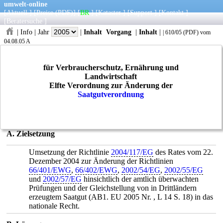
umwelt-online
[
Aktuell
] [
Preise
(PDF)
] [
BR
] [
Kataster
] [
Support
] [
Kontakt
]
[
Beratersuche
]
|
Info
|
Jahr
|
Inhalt
Vorgang
|
Inhalt
|
|
610/05
(
PDF
) vom
04.08.05 A
für Verbraucherschutz, Ernährung und
Landwirtschaft
Elfte Verordnung zur Änderung der
Saatgutverordnung
A. Zielsetzung
Umsetzung der Richtlinie
2004/117/EG
des Rates vom 22.
Dezember 2004 zur Änderung der Richtlinien
66/401/EWG
,
66/402/EWG
,
2002/54/EG
,
2002/55/EG
und
2002/57/EG
hinsichtlich der amtlich überwachten
Prüfungen und der Gleichstellung von in Drittländern
erzeugtem Saatgut (AB1. EU 2005 Nr. , L 14 S. 18) in das
nationale Recht.