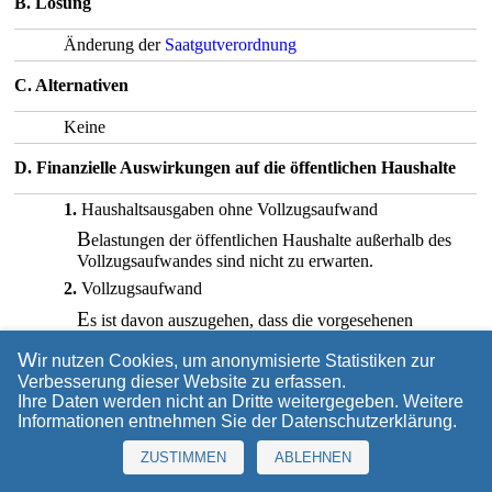
B. Lösung
Änderung der
Saatgutverordnung
C. Alternativen
Keine
D. Finanzielle Auswirkungen auf die öffentlichen Haushalte
1.
Haushaltsausgaben ohne Vollzugsaufwand
B
elastungen der öffentlichen Haushalte außerhalb des
Vollzugsaufwandes sind nicht zu erwarten.
2.
Vollzugsaufwand
E
s ist davon auszugehen, dass die vorgesehenen
Änderungen der
Saatgutverordnung
, insbesondere
W
wenn von dem neuen Verfahren der Zulassung privater
ir nutzen Cookies, um anonymisierte Statistiken zur
Probenehmer Gebrauch gemacht wird, bei Bund,
Verbesserung dieser Website zu erfassen.
Ländern und Gemeinden gegenüber der bisherigen
Ihre Daten werden nicht an Dritte weitergegeben. Weitere
Rechtslage zu geringfügigen Mehrkosten führen
Informationen entnehmen Sie der
Datenschutzerklärung
.
können. Durch die vorgesehene Reduzierung des
ZUSTIMMEN
ABLEHNEN
erforderlichen amtlichen Nachprüfungsumfanges bei
der Einbeziehung privater Feldbestandsprüfer von