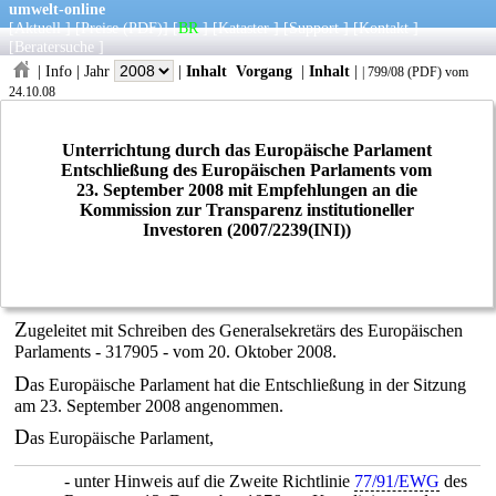
umwelt-online
[
Aktuell
] [
Preise
(PDF)
] [
BR
] [
Kataster
] [
Support
] [
Kontakt
]
[
Beratersuche
]
|
Info
|
Jahr
|
Inhalt
Vorgang
|
Inhalt
|
|
799/08
(
PDF
) vom
24.10.08
Unterrichtung durch das Europäische Parlament
Entschließung des Europäischen Parlaments vom
23. September 2008 mit Empfehlungen an die
Kommission zur Transparenz institutioneller
Investoren (2007/2239(INI))
Z
ugeleitet mit Schreiben des Generalsekretärs des Europäischen
Parlaments - 317905 - vom 20. Oktober 2008.
D
as Europäische Parlament hat die Entschließung in der Sitzung
am 23. September 2008 angenommen.
D
as Europäische Parlament,
- unter Hinweis auf die Zweite Richtlinie
77/91/EWG
des