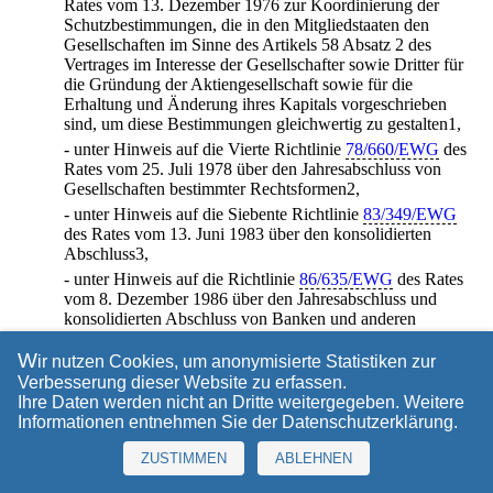
Rates vom 13. Dezember 1976 zur Koordinierung der
Schutzbestimmungen, die in den Mitgliedstaaten den
Gesellschaften im Sinne des Artikels 58 Absatz 2 des
Vertrages im Interesse der Gesellschafter sowie Dritter für
die Gründung der Aktiengesellschaft sowie für die
Erhaltung und Änderung ihres Kapitals vorgeschrieben
sind, um diese Bestimmungen gleichwertig zu gestalten1,
- unter Hinweis auf die Vierte Richtlinie
78/660/EWG
des
Rates vom 25. Juli 1978 über den Jahresabschluss von
Gesellschaften bestimmter Rechtsformen2,
- unter Hinweis auf die Siebente Richtlinie
83/349/EWG
des Rates vom 13. Juni 1983 über den konsolidierten
Abschluss3,
- unter Hinweis auf die Richtlinie
86/635/EWG
des Rates
vom 8. Dezember 1986 über den Jahresabschluss und
konsolidierten Abschluss von Banken und anderen
Finanzinstituten4,
W
ir nutzen Cookies, um anonymisierte Statistiken zur
- unter Hinweis auf die Richtlinie
2000/31
/EG des
Verbesserung dieser Website zu erfassen.
Europäischen Parlaments und des Rates vom 8. Juni 2000
Ihre Daten werden nicht an Dritte weitergegeben. Weitere
über bestimmte rechtliche Aspekte der Dienste der
Informationen entnehmen Sie der
Datenschutzerklärung
.
Informationsgesellschaft, insbesondere des elektronischen
Geschäftsverkehrs, im Binnenmarkt ( "
Richtlinie über den
ZUSTIMMEN
ABLEHNEN
elektronischen Geschäftsverkehr
"5),
- unter Hinweis auf die Richtlinie
2001/65/EG
des