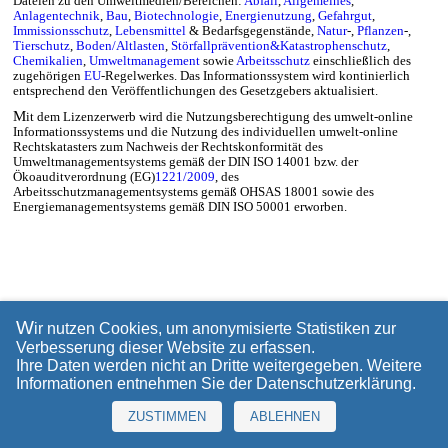
Dateien zu den Umweltmedien/Bereichen:
Abfall
,
Allgemeines
,
Anlagentechnik
,
Bau
,
Biotechnologie
,
Energienutzung
,
Gefahrgut
,
Immissionsschutz
,
Lebensmittel
& Bedarfsgegenstände,
Natur
-,
Pflanzen
-,
Tierschutz
,
Boden/Altlasten
,
Störfallprävention&Katastrophenschutz
,
Chemikalien
,
Umweltmanagement
sowie
Arbeitsschutz
einschließlich des
zugehörigen
EU
-Regelwerkes. Das Informationssystem wird kontinierlich
entsprechend den Veröffentlichungen des Gesetzgebers aktualisiert.
M
it dem Lizenzerwerb wird die Nutzungsberechtigung des umwelt-online
Informationssystems und die Nutzung des individuellen umwelt-online
Rechtskatasters zum Nachweis der Rechtskonformität des
Umweltmanagementsystems gemäß der DIN ISO 14001 bzw. der
Ökoauditverordnung (EG)
1221/2009
, des
Arbeitsschutzmanagementsystems gemäß OHSAS 18001 sowie des
Energiemanagementsystems gemäß DIN ISO 50001 erworben.
W
ir nutzen Cookies, um anonymisierte Statistiken zur
Verbesserung dieser Website zu erfassen.
Ihre Daten werden nicht an Dritte weitergegeben. Weitere
Informationen entnehmen Sie der
Datenschutzerklärung
.
ZUSTIMMEN
ABLEHNEN