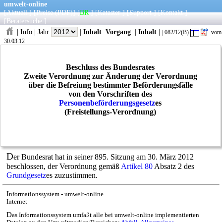
umwelt-online
[
Aktuell
] [
Preise
(PDF)
] [
BR
] [
Kataster
] [
Support
] [
Kontakt
]
[
Beratersuche
]
|
Info
|
Jahr
|
Inhalt
Vorgang
|
Inhalt
|
| 082/12(B)
vom
30.03.12
Beschluss des Bundesrates
Zweite Verordnung zur Änderung der Verordnung
über die Befreiung bestimmter Beförderungsfälle
von den Vorschriften des
Personenbeförderungsgesetz
es
(Freistellungs-Verordnung)
D
er Bundesrat hat in seiner 895. Sitzung am 30. März 2012
beschlossen, der Verordnung gemäß
Artikel 80
Absatz 2 des
Grundgesetz
es zuzustimmen.
I
nformationssystem - umwelt-online
Internet
D
as Informationssystem umfaßt alle bei umwelt-online implementierten