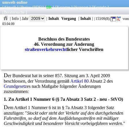
umwelt-online
[
Aktuell
] [
Preise
(PDF)
] [
BR
] [
Kataster
] [
Support
] [
Kontakt
]
[
Beratersuche
]
|
Info
|
Jahr
|
Inhalt
Vorgang
|
Inhalt
|
| 153/09(B)
vom
03.04.09
Beschluss des Bundesrates
46. Verordnung zur Änderung
straßenverkehrsrecht
licher Vorschriften
D
er Bundesrat hat in seiner 857. Sitzung am 3. April 2009
beschlossen, der Verordnung gemäß
Artikel 80
Absatz 2 des
Grundgesetz
es nach Maßgabe folgender Änderungen
zuzustimmen:
1. Zu Artikel 1 Nummer 6 (§ 7a Absatz 3 Satz 2 - neu -
StVO
)
D
em Artikel 1 Nummer 6 ist in § 7a Absatz 3 folgender Satz
anzufügen: "
Stockt oder steht der Verkehr auf den durchgehenden
Fahrstreifen, so darf auf dem Ausfädelungsstreifen mit mäßiger
Geschwindigkeit und besonderer Vorsicht vorbeigefahren werden.
"