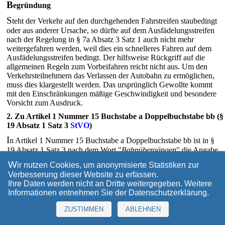
B
egründung
S
teht der Verkehr auf den durchgehenden Fahrstreifen staubedingt
oder aus anderer Ursache, so dürfte auf dem Ausfädelungsstreifen
nach der Regelung in § 7a Absatz 3 Satz 1 auch nicht mehr
weitergefahren werden, weil dies ein schnelleres Fahren auf dem
Ausfädelungsstreifen bedingt. Der hilfsweise Rückgriff auf die
allgemeinen Regeln zum Vorbeifahren reicht nicht aus. Um den
Verkehrsteilnehmern das Verlassen der Autobahn zu ermöglichen,
muss dies klargestellt werden. Das ursprünglich Gewollte kommt
mit den Einschränkungen mäßige Geschwindigkeit und besondere
Vorsicht zum Ausdruck.
2. Zu Artikel 1 Nummer 15 Buchstabe a Doppelbuchstabe bb (§
19 Absatz 1 Satz 3
StVO
)
I
n Artikel 1 Nummer 15 Buchstabe a Doppelbuchstabe bb ist in §
19 Absatz 1 Satz 3 nach dem Wort "
Bahnübergängen
" die Angabe
"
(Zeichen 151, 156 bis einschließlich Kreuzungsstück von
W
ir nutzen Cookies, um anonymisierte Statistiken zur
Eisenbahn und Straße)
" einzufügen.
Verbesserung dieser Website zu erfassen.
B
egründung
Ihre Daten werden nicht an Dritte weitergegeben. Weitere
Informationen entnehmen Sie der
Datenschutzerklärung
.
D
ie allgemeine Verkehrsregel zum Überholen an Bahnübergängen
ist räumlich unbestimmt. Bei enger Auslegung beschränkt sie sich
ZUSTIMMEN
ABLEHNEN
auf den Bahnübergang selbst (vgl.
§ 1
Eisenbahnkreuzungsgesetz
).