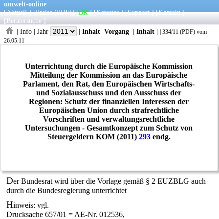
umwelt-online
[
Aktuell
] [
Preise
(PDF)
] [
BR
] [
Kataster
] [
Support
] [
Kontakt
]
[
Beratersuche
]
|
Info
|
Jahr
|
Inhalt
Vorgang
|
Inhalt
|
|
334/11
(
PDF
) vom
26.05.11
Unterrichtung durch die Europäische Kommission
Mitteilung der Kommission an das Europäische
Parlament, den Rat, den Europäischen Wirtschafts-
und Sozialausschuss und den Ausschuss der
Regionen: Schutz der finanziellen Interessen der
Europäischen Union durch strafrechtliche
Vorschriften und verwaltungsrechtliche
Untersuchungen - Gesamtkonzept zum Schutz von
Steuergeldern KOM (2011)
293
endg.
D
er Bundesrat wird über die Vorlage gemäß § 2 EUZBLG auch
durch die Bundesregierung unterrichtet
H
inweis: vgl.
Drucksache 657/01 = AE-Nr. 012536,