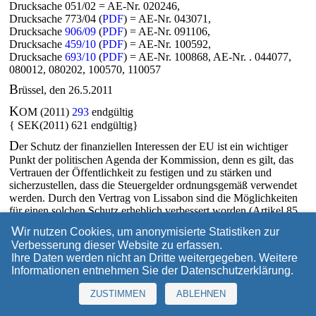
Drucksache 051/02 = AE-Nr. 020246,
Drucksache 773/04 (
PDF
) = AE-Nr. 043071,
Drucksache
906/09
(
PDF
) = AE-Nr. 091106,
Drucksache
459/10
(
PDF
) = AE-Nr. 100592,
Drucksache
693/10
(
PDF
) = AE-Nr. 100868, AE-Nr. . 044077,
080012, 080202, 100570, 110057
B
rüssel, den 26.5.2011
K
OM (2011)
293
endgültig
{ SEK(2011) 621 endgültig}
D
er Schutz der finanziellen Interessen der EU ist ein wichtiger
Punkt der politischen Agenda der Kommission, denn es gilt, das
Vertrauen der Öffentlichkeit zu festigen und zu stärken und
sicherzustellen, dass die Steuergelder ordnungsgemäß verwendet
werden. Durch den Vertrag von Lissabon sind die Möglichkeiten
für einen solchen Schutz erheblich verbessert worden (Artikel 85,
86 und 325 des Vertrags über die Arbeitsweise der Europäischen
W
ir nutzen Cookies, um anonymisierte Statistiken zur
Union, AEUV). Nach Artikel 310 Absatz 6 und Artikel 325
Verbesserung dieser Website zu erfassen.
AEUV sind die EU und ihre Mitgliedstaaten verpflichtet, gegen
Ihre Daten werden nicht an Dritte weitergegeben. Weitere
sämtliche Formen widerrechtlicher Handlungen vorzugehen, die
Informationen entnehmen Sie der
Datenschutzerklärung
.
sich gegen die finanziellen Interessen der EU richten. Die EU
verfügt über eine umfassende Reihe von Werkzeugen für die
ZUSTIMMEN
ABLEHNEN
Verhütung und Aufdeckung des Mißbrauchs von EU-Mitteln.