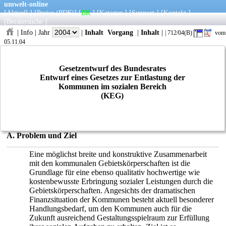
umwelt-online
[
Aktuell
] [
Preise
(PDF)
] [
BR
] [
Kataster
] [
Support
] [
Kontakt
]
[
Beratersuche
]
|
Info
|
Jahr
|
Inhalt
Vorgang
|
Inhalt
|
| 712/04(B)
vom
05.11.04
Gesetzentwurf des Bundesrates
Entwurf eines Gesetzes zur Entlastung der
Kommunen im sozialen Bereich
(KEG)
A. Problem und Ziel
Eine möglichst breite und konstruktive Zusammenarbeit
mit den kommunalen Gebietskörperschaften ist die
Grundlage für eine ebenso qualitativ hochwertige wie
kostenbewusste Erbringung sozialer Leistungen durch die
Gebietskörperschaften. Angesichts der dramatischen
Finanzsituation der Kommunen besteht aktuell besonderer
Handlungsbedarf, um den Kommunen auch für die
Zukunft ausreichend Gestaltungsspielraum zur Erfüllung