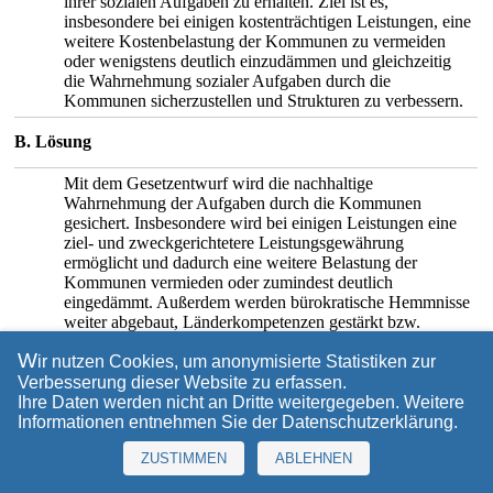
ihrer sozialen Aufgaben zu erhalten. Ziel ist es,
insbesondere bei einigen kostenträchtigen Leistungen, eine
weitere Kostenbelastung der Kommunen zu vermeiden
oder wenigstens deutlich einzudämmen und gleichzeitig
die Wahrnehmung sozialer Aufgaben durch die
Kommunen sicherzustellen und Strukturen zu verbessern.
B. Lösung
Mit dem Gesetzentwurf wird die nachhaltige
Wahrnehmung der Aufgaben durch die Kommunen
gesichert. Insbesondere wird bei einigen Leistungen eine
ziel- und zweckgerichtetere Leistungsgewährung
ermöglicht und dadurch eine weitere Belastung der
Kommunen vermieden oder zumindest deutlich
eingedämmt. Außerdem werden bürokratische Hemmnisse
weiter abgebaut, Länderkompetenzen gestärkt bzw.
zurückgeholt sowie durch Deregulierungsmaßnahmen der
W
Vollzug optimiert.
ir nutzen Cookies, um anonymisierte Statistiken zur
Verbesserung dieser Website zu erfassen.
Die Änderungsvorschläge des Gesetzentwurfs beinhalten
Ihre Daten werden nicht an Dritte weitergegeben. Weitere
Informationen entnehmen Sie der
Datenschutzerklärung
.
a)
im Bereich der Kinder- und Jugendhilfe unter
anderem:
ZUSTIMMEN
ABLEHNEN
- Rückholung und Stärkung von