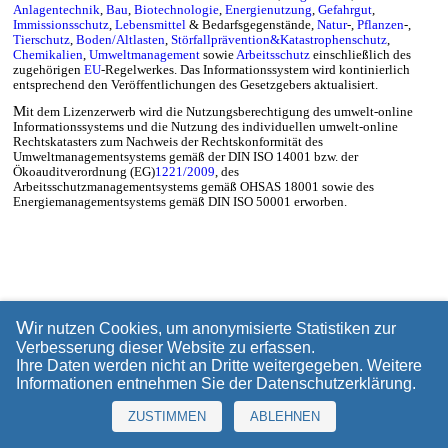
Anlagentechnik
,
Bau
,
Biotechnologie
,
Energienutzung
,
Gefahrgut
,
Immissionsschutz
,
Lebensmittel
& Bedarfsgegenstände,
Natur
-,
Pflanzen
-,
Tierschutz
,
Boden/Altlasten
,
Störfallprävention&Katastrophenschutz
,
Chemikalien
,
Umweltmanagement
sowie
Arbeitsschutz
einschließlich des
zugehörigen
EU
-Regelwerkes. Das Informationssystem wird kontinierlich
entsprechend den Veröffentlichungen des Gesetzgebers aktualisiert.
M
it dem Lizenzerwerb wird die Nutzungsberechtigung des umwelt-online
Informationssystems und die Nutzung des individuellen umwelt-online
Rechtskatasters zum Nachweis der Rechtskonformität des
Umweltmanagementsystems gemäß der DIN ISO 14001 bzw. der
Ökoauditverordnung (EG)
1221/2009
, des
Arbeitsschutzmanagementsystems gemäß OHSAS 18001 sowie des
Energiemanagementsystems gemäß DIN ISO 50001 erworben.
W
ir nutzen Cookies, um anonymisierte Statistiken zur
Verbesserung dieser Website zu erfassen.
Ihre Daten werden nicht an Dritte weitergegeben. Weitere
Informationen entnehmen Sie der
Datenschutzerklärung
.
ZUSTIMMEN
ABLEHNEN