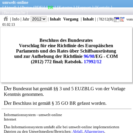
umwelt-online
[
Aktuell
] [
Preise
(PDF)
] [
BR
] [
Kataster
] [
Support
] [
Kontakt
]
[
Beratersuche
]
|
Info
|
Jahr
|
Inhalt
Vorgang
|
Inhalt
|
| 782/12(B)
vom
01.02.13
Beschluss des Bundesrates
Vorschlag für eine Richtlinie des Europäischen
Parlaments und des Rates über Schiffsausrüstung
und zur Aufhebung der Richtlinie
96/98
/EG - COM
(2012) 772 final; Ratsdok.
17992/12
D
er Bundesrat hat gemäß §§ 3 und 5 EUZBLG von der Vorlage
Kenntnis genommen.
D
er Beschluss ist gemäß § 35 GO BR gefasst worden.
I
nformationssystem - umwelt-online
Internet
D
as Informationssystem umfaßt alle bei umwelt-online implementierten
Dateien zu den Umweltmedien/Bereichen:
Abfall
,
Allgemeines
,