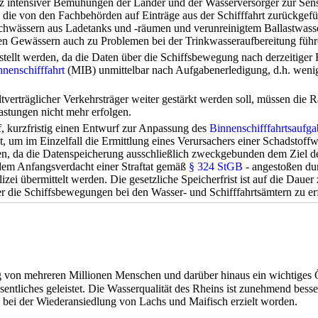
z intensiver Bemühungen der Länder und der Wasserversorger zur Sensib
 die von den Fachbehörden auf Einträge aus der Schifffahrt zurückgefüh
chwässern aus Ladetanks und -räumen und verunreinigtem Ballastwass
en Gewässern auch zu Problemen bei der Trinkwasseraufbereitung führ
stellt werden, da die Daten über die Schiffsbewegung nach derzeitiger
nnenschifffahrt
(MIB) unmittelbar nach Aufgabenerledigung, d.h. weni
ltverträglicher Verkehrsträger weiter gestärkt werden soll, müssen di
astungen nicht mehr erfolgen.
, kurzfristig einen Entwurf zur Anpassung des
Binnenschifffahrtsaufg
t, um im Einzelfall die Ermittlung eines Verursachers einer Schadstoff
en, da die Datenspeicherung ausschließlich zweckgebunden dem Ziel de
ndem Anfangsverdacht einer Straftat gemäß
§ 324
StGB
- angestoßen du
ei übermittelt werden. Die gesetzliche Speicherfrist ist auf die Dauer
er die Schiffsbewegungen bei den Wasser- und Schifffahrtsämtern zu er
ng von mehreren Millionen Menschen und darüber hinaus ein wichtiges
sentliches geleistet. Die Wasserqualität des Rheins ist zunehmend be
ge bei der Wiederansiedlung von Lachs und Maifisch erzielt worden.