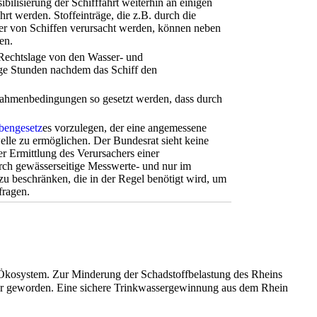
ilisierung der Schifffahrt weiterhin an einigen
rt werden. Stoffeinträge, die z.B. durch die
er von Schiffen verursacht werden, können neben
en.
 Rechtslage von den Wasser- und
ge Stunden nachdem das Schiff den
e Rahmenbedingungen so gesetzt werden, dass durch
abengesetz
es vorzulegen, der eine angemessene
welle zu ermöglichen. Der Bundesrat sieht keine
r Ermittlung des Verursachers einer
rch gewässerseitige Messwerte- und nur im
 zu beschränken, die in der Regel benötigt wird, um
fragen.
 Ökosystem. Zur Minderung der Schadstoffbelastung des Rheins
sser geworden. Eine sichere Trinkwassergewinnung aus dem Rhein