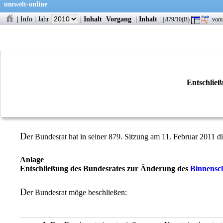
umwelt-online
|
Info
|
Jahr
|
Inhalt
Vorgang
|
Inhalt
|
| 879/10(B)
vom 
Entschlie
D
er Bundesrat hat in seiner 879. Sitzung am 11. Februar 2011 di
Anlage
Entschließung des Bundesrates zur Änderung des
Binnensch
D
er Bundesrat möge beschließen: