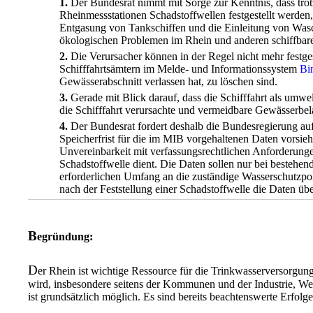
1.
Der Bundesrat nimmt mit Sorge zur Kenntnis, dass trot
Rheinmessstationen Schadstoffwellen festgestellt werden,
Entgasung von Tankschiffen und die Einleitung von Was
ökologischen Problemen im Rhein und anderen schiffbar
2.
Die Verursacher können in der Regel nicht mehr festge
Schifffahrtsämtern im Melde- und Informationssystem
Bi
Gewässerabschnitt verlassen hat, zu löschen sind.
3.
Gerade mit Blick darauf, dass die Schifffahrt als umwe
die Schifffahrt verursachte und vermeidbare Gewässerbel
4.
Der Bundesrat fordert deshalb die Bundesregierung auf
Speicherfrist für die im MIB vorgehaltenen Daten vorsieh
Unvereinbarkeit mit verfassungsrechtlichen Anforderung
Schadstoffwelle dient. Die Daten sollen nur bei bestehe
erforderlichen Umfang an die zuständige Wasserschutzpoliz
nach der Feststellung einer Schadstoffwelle die Daten üb
B
egründung:
D
er Rhein ist wichtige Ressource für die Trinkwasserversorgu
wird, insbesondere seitens der Kommunen und der Industrie, We
ist grundsätzlich möglich. Es sind bereits beachtenswerte Erfol