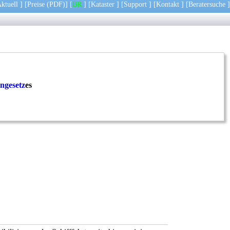
ktuell
] [
Preise
(PDF)
] [
BR
] [
Kataster
] [
Support
] [
Kontakt
] [
Beratersuche
]
ngesetz
es