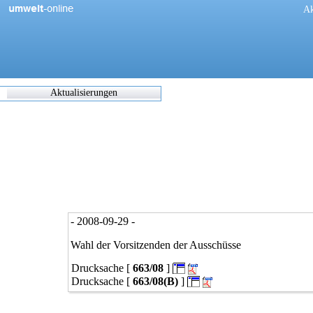
[
Ak
Aktualisierungen
Zuletzt
eingearbeitete/korrigierte
Dokumente
17.05.2021 06:45
0270/1/21
0302/1/21
0303/1/21
0307/1/21
0308/1/21
- 2008-09-29 -
0309/1/21
0311/1/21
Wahl der Vorsitzenden der Ausschüsse
0312/1/21
Drucksache [
663/08
]
0317/1/21
0338/1/21
Drucksache [
663/08(B)
]
0344/1/21
0349/1/21