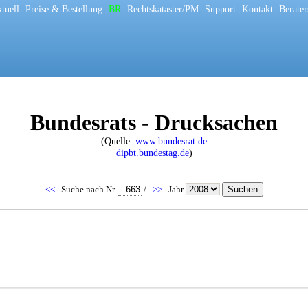
tuell
[
Preise & Bestellung
[
BR
[
Rechtskataster/PM
[
Support
[
Kontakt
[
Berater
Bundesrats - Drucksachen
(Quelle:
www.bundesrat.de
dipbt.bundestag.de
)
<<
Suche nach Nr.
/
>>
Jahr