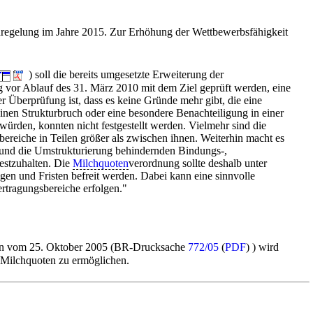
nregelung im Jahre 2015. Zur Erhöhung der Wettbewerbsfähigkeit
) soll die bereits umgesetzte Erweiterung der
g vor Ablauf des 31. März 2010 mit dem Ziel geprüft werden, eine
r Überprüfung ist, dass es keine Gründe mehr gibt, die eine
inen Strukturbruch oder eine besondere Benachteiligung in einer
rden, konnten nicht festgestellt werden. Vielmehr sind die
ereiche in Teilen größer als zwischen ihnen. Weiterhin macht es
und die Umstrukturierung behindernden Bindungs-,
estzuhalten. Die
Milchquoten
verordnung sollte deshalb unter
n und Fristen befreit werden. Dabei kann eine sinnvolle
rtragungsbereiche erfolgen."
hsen vom 25. Oktober 2005 (BR-Drucksache
772/05
(
PDF
) ) wird
 Milchquoten zu ermöglichen.