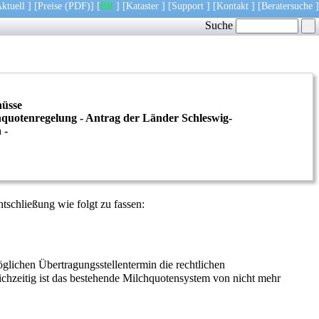
ktuell
] [
Preise
(PDF)
] [
BR
] [
Kataster
] [
Support
] [
Kontakt
] [
Beratersuche
]
Suche
hüsse
hquotenregelung - Antrag der Länder Schleswig-
 -
tschließung wie folgt zu fassen:
glichen Übertragungsstellentermin die rechtlichen
chzeitig ist das bestehende Milchquotensystem von nicht mehr