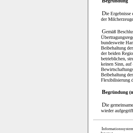
B
egründung
D
ie Ergebnisse
der Milcherzeuge
G
emäß Beschlu
Übertragungsrege
bundesweite Hand
Beibehaltung der
der beiden Regio
betrieblichen, s
keinen Sinn, au
Bewirtschaftungs
Beibehaltung der
Flexibilisierung
B
egründung (
D
ie gemeinsame
wieder aufgegrif
I
nformationssystem