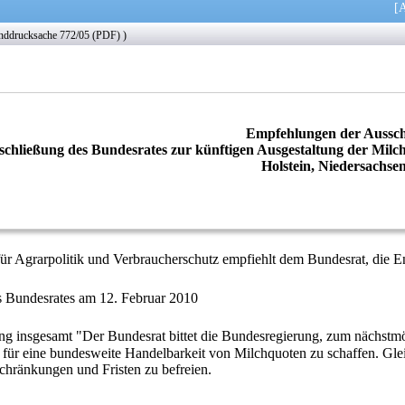
[
A
unddrucksache
772/05
(
PDF
) )
Empfehlungen der Aussc
schließung des Bundesrates zur künftigen Ausgestaltung der Milc
Holstein, Niedersachsen
ür Agrarpolitik und Verbraucherschutz empfiehlt dem Bundesrat, die En
s Bundesrates am 12. Februar 2010
ng insgesamt "Der Bundesrat bittet die Bundesregierung, zum nächstmö
für eine bundesweite Handelbarkeit von Milchquoten zu schaffen. Glei
hränkungen und Fristen zu befreien.