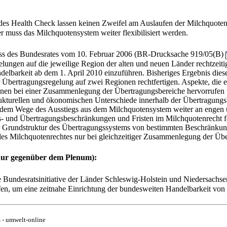
 des Health Check lassen keinen Zweifel am Auslaufen der Milchquote
r muss das Milchquotensystem weiter flexibilisiert werden.
ss des Bundesrates vom 10. Februar 2006 (BR-Drucksache 919/05(B)
lungen auf die jeweilige Region der alten und neuen Länder rechtzeiti
elbarkeit ab dem 1. April 2010 einzuführen. Bisheriges Ergebnis diese
 Übertragungsregelung auf zwei Regionen rechtfertigen. Aspekte, die e
nen bei einer Zusammenlegung der Übertragungsbereiche hervorrufen wü
trukturellen und ökonomischen Unterschiede innerhalb der Übertragungsb
f dem Wege des Ausstiegs aus dem Milchquotensystem weiter an engen 
- und Übertragungsbeschränkungen und Fristen im Milchquotenrecht f
 Grundstruktur des Übertragungssystems von bestimmten Beschränkunge
 des Milchquotenrechtes nur bei gleichzeitiger Zusammenlegung der Übe
nur gegenüber dem Plenum):
 Bundesratsinitiative der Länder Schleswig-Holstein und Niedersac
fen, um eine zeitnahe Einrichtung der bundesweiten Handelbarkeit von
 - umwelt-online