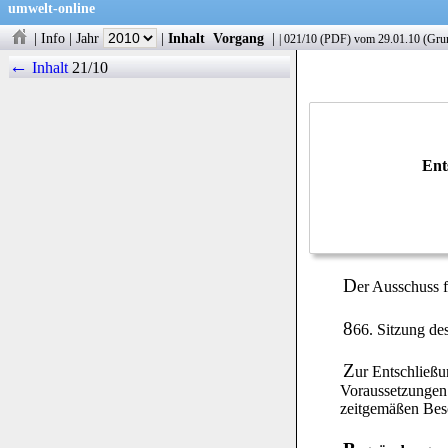
umwelt-online
|
Info
|
Jahr
|
Inhalt
Vorgang
|
|
021/10
(
PDF
) vom 29.01.10 (Gr
←
Inhalt
21/10
Ent
D
er Ausschuss f
8
66. Sitzung de
Z
ur Entschließu
Voraussetzungen 
zeitgemäßen Besc