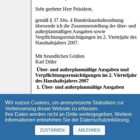
Sehr geehrter Herr Präsident,
gemäß § 37 Abs. 4 Bundeshaushaltsordnung
übersende ich die Zusammenstellung der über- und
außerplanmäßigen Ausgaben sowie
Verpflichtungsermächtigungen im 2. Vierteljahr des
Haushaltsjahres 2007.
Mit freundlichen Grüßen
Karl Diller
Über- und außerplanmäßige Ausgaben und
Verpflichtungsermächtigungen im 2. Vierteljahr
des Haushaltsjahres 2007
1. Über- und außerplanmäßige Ausgaben
W
ir nutzen Cookies, um anonymisierte Statistiken zur
Verbesserung dieser Website zu erfassen.
Einzelplan/
Einzelplan- /
Ansatz laut
bew
Ihre Daten werden nicht an Dritte weitergegeben. Weitere
Kapitel/
Kapitelbezeichnung /
Haushaltsplan
übe
Informationen entnehmen Sie der
Datenschutzerklärung
.
Titel
Zweckbestimmung
2007 T€
Aus
Begründung der über-
ZUSTIMMEN
ABLEHNEN
und außerplanmäßigen
Ausgabe