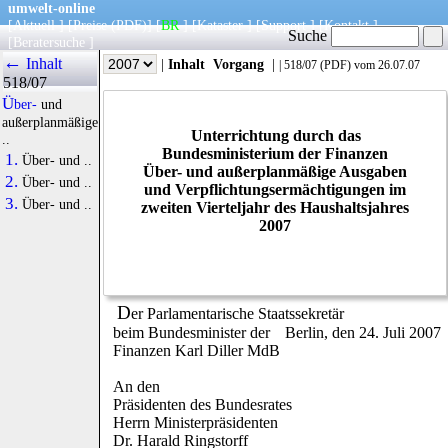
umwelt-online
[
Aktuell
] [
Preise
(PDF)
] [
BR
] [
Kataster
] [
Support
] [
Kontakt
]
Suche
[
Beratersuche
]
←
Inhalt
|
Info
|
Jahr
|
Inhalt
Vorgang
|
|
518/07
(
PDF
) vom 26.07.07
518/07
Über-
und
außerplanmäßige
Unterrichtung durch das
..
Bundesministerium der Finanzen
1.
Über- und ..
Über- und außerplanmäßige Ausgaben
2.
Über- und ..
und Verpflichtungsermächtigungen im
3.
Über- und ..
zweiten Vierteljahr des Haushaltsjahres
2007
D
er Parlamentarische Staatssekretär
beim Bundesminister der
Berlin, den 24. Juli 2007
Finanzen Karl Diller MdB
An den
Präsidenten des Bundesrates
Herrn Ministerpräsidenten
Dr. Harald Ringstorff