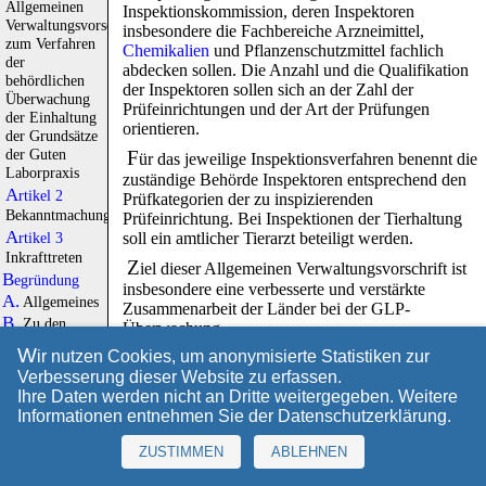
Allgemeinen
Inspektionskommission, deren Inspektoren
Verwaltungsvorschrift
insbesondere die Fachbereiche Arzneimittel,
zum Verfahren
Chemikalien
und Pflanzenschutzmittel fachlich
der
abdecken sollen. Die Anzahl und die Qualifikation
behördlichen
der Inspektoren sollen sich an der Zahl der
Überwachung
Prüfeinrichtungen und der Art der Prüfungen
der Einhaltung
orientieren.
der Grundsätze
der Guten
F
ür das jeweilige Inspektionsverfahren benennt die
Laborpraxis
zuständige Behörde Inspektoren entsprechend den
Artikel 2
Prüfkategorien der zu inspizierenden
Bekanntmachungserlaubnis
Prüfeinrichtung. Bei Inspektionen der Tierhaltung
Artikel 3
soll ein amtlicher Tierarzt beteiligt werden.
Inkrafttreten
Z
iel dieser Allgemeinen Verwaltungsvorschrift ist
Begründung
insbesondere eine verbesserte und verstärkte
A.
Allgemeines
Zusammenarbeit der Länder bei der GLP-
B.
Zu den
Überwachung.
Vorschriften im
W
B. Lösung
ir nutzen Cookies, um anonymisierte Statistiken zur
Einzelnen
Verbesserung dieser Website zu erfassen.
Ä
Zu
Artikel 1
nderung der Allgemeinen Verwaltungsvorschrift
Ihre Daten werden nicht an Dritte weitergegeben. Weitere
zum Verfahren der behördlichen Überwachung der
Zu
Nummer 1
Informationen entnehmen Sie der
Datenschutzerklärung
.
Einhaltung der Grundsätze der Guten Laborpraxis.
Zu
Nummer 2
Zu
Nummer 3
C. Alternativen
ZUSTIMMEN
ABLEHNEN
Zu
Nummer 4
K
eine