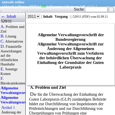
umwelt-online
[
Aktuell
] [
Preise
(PDF)
] [
BR
] [
Kataster
] [
Support
] [
Kontakt
]
Suche
[
Beratersuche
]
←
Inhalt
|
Info
|
Jahr
|
Inhalt
Vorgang
|
|
529/11
(
PDF
) vom 02.09.11
529/11
A.
Problem und
Ziel
Allgemeine Verwaltungsvorschrift der
B.
Lösung
Bundesregierung
C.
Alternativen
Allgemeine Verwaltungsvorschrift zur
D.
Finanzielle
Änderung der Allgemeinen
Auswirkungen
Verwaltungsvorschrift zum Verfahren
auf die
der behördlichen Überwachung der
öffentlichen
Einhaltung der Grundsätze der Guten
Haushalte
Laborpraxis
E.
Sonstige
Kosten
F.
Bürokratiekosten
A. Problem und Ziel
Allgemeine
Verwaltungsvorschrift
D
ie für die Überwachung der Einhaltung der
Allgemeine
Guten Laborpraxis (GLP) zuständigen Behörde
Verwaltungsvorschrift
bildet zur Durchführung von Inspektionen der
Artikel 1
Prüfeinrichtungen und zur Durchführung von
Änderung der
Überprüfungen von Prüfungen eine