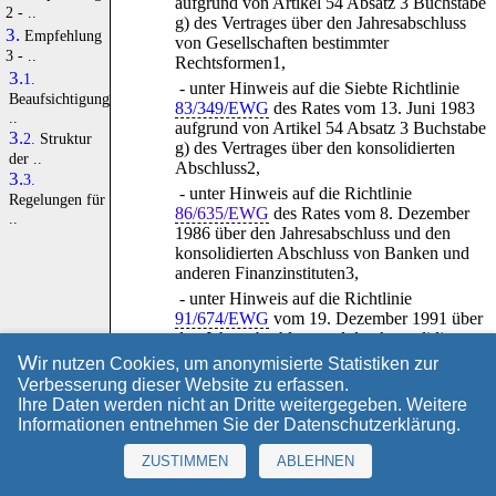
aufgrund von Artikel 54 Absatz 3 Buchstabe
2 - ..
g) des Vertrages über den Jahresabschluss
3.
Empfehlung
von Gesellschaften bestimmter
3 - ..
Rechtsformen1,
3.1.
- unter Hinweis auf die Siebte Richtlinie
Beaufsichtigung
83/349/EWG
des Rates vom 13. Juni 1983
..
aufgrund von Artikel 54 Absatz 3 Buchstabe
3.2.
Struktur
g) des Vertrages über den konsolidierten
der ..
Abschluss2,
3.3.
- unter Hinweis auf die Richtlinie
Regelungen für
86/635/EWG
des Rates vom 8. Dezember
..
1986 über den Jahresabschluss und den
konsolidierten Abschluss von Banken und
anderen Finanzinstituten3,
- unter Hinweis auf die Richtlinie
91/674/EWG
vom 19. Dezember 1991 über
den Jahresabschluss und den konsolidierten
Abschluss von Versicherungsunternehmen4,
W
ir nutzen Cookies, um anonymisierte Statistiken zur
- unter Hinweis auf die Richtlinie
94/19/EG
Verbesserung dieser Website zu erfassen.
des Europäischen Parlaments und des Rates
Ihre Daten werden nicht an Dritte weitergegeben. Weitere
vom 30. Mai 1994 über
Informationen entnehmen Sie der
Datenschutzerklärung
.
Einlagensicherungssysteme5,
ZUSTIMMEN
ABLEHNEN
- unter Hinweis auf die Richtlinie
2001/24/EG
des Europäischen Parlaments