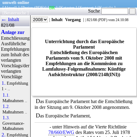
umwelt-online
[
Aktuell
] [
Preise
(PDF)
] [
BR
] [
Kataster
] [
Support
] [
Kontakt
]
Suche
[
Beratersuche
]
←
Inhalt
|
Info
|
Jahr
|
Inhalt
Vorgang
|
|
821/08
(
PDF
) vom 24.10.08
821/08
A
nlage zur
Entschliessung
Unterrichtung durch das Europäische
Ausführliche
Parlament
Empfehlungen
Entschließung des Europäischen
zum Inhalt des
Parlaments vom 9. Oktober 2008 mit
verlangten
Empfehlungen an die Kommission zu
Vorschlags/der
Lamfalussy-Folgemaßnahmen: Künftige
verlangten
Aufsichtsstruktur (2008/2148(INI))
Vorschläge
1.
Empfehlung
1 - ..
1.1.
D
Maßnahmen ..
as Europäische Parlament hat die Entschließung
1.2.
in der Sitzung am 9. Oktober 2008 angenommen.
Maßnahmen ..
D
as Europäische Parlament,
1.3.
Governance-
- unter Hinweis auf die Vierte Richtlinie
Maßnahmen
78/660/EWG
des Rates vom 25. Juli 1978
2.
Empfehlung