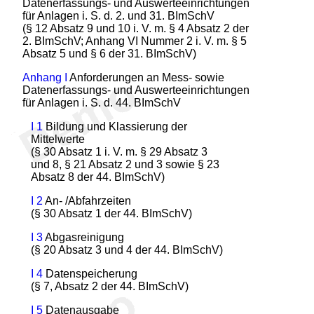
Datenerfassungs- und Auswerteeinrichtungen
für Anlagen i. S. d. 2. und 31. BImSchV
(§ 12 Absatz 9 und 10 i. V. m. § 4 Absatz 2 der
2. BImSchV; Anhang VI Nummer 2 i. V. m. § 5
Absatz 5 und § 6 der 31. BImSchV)
Anhang I
Anforderungen an Mess- sowie
Datenerfassungs- und Auswerteeinrichtungen
für Anlagen i. S. d. 44. BImSchV
I 1
Bildung und Klassierung der
Mittelwerte
(§ 30 Absatz 1 i. V. m. § 29 Absatz 3
und 8, § 21 Absatz 2 und 3 sowie § 23
Absatz 8 der 44. BImSchV)
I 2
An- /Abfahrzeiten
(§ 30 Absatz 1 der 44. BImSchV)
I 3
Abgasreinigung
(§ 20 Absatz 3 und 4 der 44. BImSchV)
I 4
Datenspeicherung
(§ 7, Absatz 2 der 44. BImSchV)
I 5
Datenausgabe