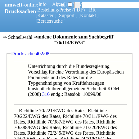
umwelt
-online
[
Info
] [
Aktuell
] [
News
]
Neu
[
Bestellung/Preise
(PDF)
] [
BR
]
Drucksachen
[
Kataster
] [
Support
] [
Kontakt
]
[
Beratersuche
]
2 gefundene Dokumente zum Suchbegriff
⇒ Schnellwahl ⇒
"76/114/EWG"
0402/08
Drucksache 402/08
Unterrichtung durch die Bundesregierung
Vorschlag für eine Verordnung des Europäischen
Parlaments und des Rates für die
Typgenehmigung von Kraftfahrzeugen
hinsichtlich ihrer allgemeinen Sicherheit KOM
(2008)
316
endg.; Ratsdok. 10099/08
... Richtlinie 70/221/EWG des Rates, Richtlinie
70/222/EWG des Rates, Richtlinie 70/311/EWG des
Rates, Richtlinie 70/387/EWG des Rates, Richtlinie
70/388/EWG des Rates, Richtlinie 71/320/EWG des
Rates, Richtlinie 72/245/EWG des Rates, Richtlinie
74/60/EWG des Rates, Richtlinie 74/61/EWG des