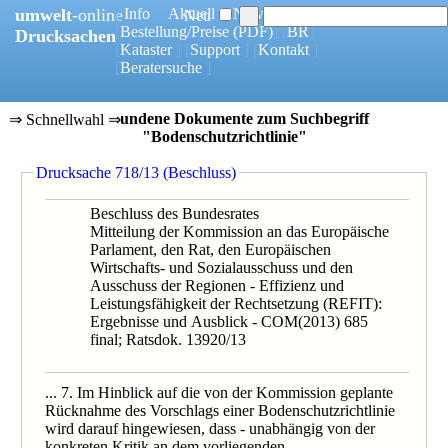
umwelt
-online
[
Info
] [
Aktuell
] [
News
]
Neu
[
Bestellung/Preise
(PDF)
] [
BR
]
Drucksachen
[
Kataster
] [
Support
] [
Kontakt
]
[
Beratersuche
]
10 gefundene Dokumente zum Suchbegriff
⇒ Schnellwahl ⇒
"Bodenschutzrichtlinie"
0718/13B
Drucksache 718/13 (Beschluss)
0718/1/13
0136/12B
0136/1/12
Beschluss des Bundesrates
0390/12
Mitteilung der Kommission an das Europäische
0367/11
Parlament, den Rat, den Europäischen
0395/10
Wirtschafts- und Sozialausschuss und den
0719/08
Ausschuss der Regionen - Effizienz und
0696/1/06
Leistungsfähigkeit der Rechtsetzung (REFIT):
0696/06B
Ergebnisse und Ausblick - COM(2013) 685
final; Ratsdok. 13920/13
... 7. Im Hinblick auf die von der Kommission geplante
Rücknahme des Vorschlags einer Bodenschutzrichtlinie
wird darauf hingewiesen, dass - unabhängig von der
konkreten Kritik an dem vorliegenden