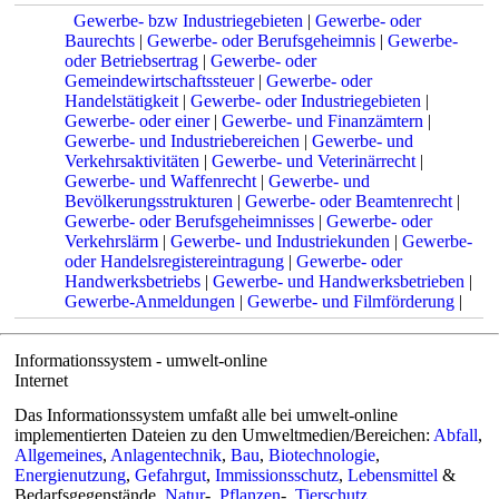
Gewerbe- bzw Industriegebieten
|
Gewerbe- oder
Baurechts
|
Gewerbe- oder Berufsgeheimnis
|
Gewerbe-
oder Betriebsertrag
|
Gewerbe- oder
Gemeindewirtschaftssteuer
|
Gewerbe- oder
Handelstätigkeit
|
Gewerbe- oder Industriegebieten
|
Gewerbe- oder einer
|
Gewerbe- und Finanzämtern
|
Gewerbe- und Industriebereichen
|
Gewerbe- und
Verkehrsaktivitäten
|
Gewerbe- und Veterinärrecht
|
Gewerbe- und Waffenrecht
|
Gewerbe- und
Bevölkerungsstrukturen
|
Gewerbe- oder Beamtenrecht
|
Gewerbe- oder Berufsgeheimnisses
|
Gewerbe- oder
Verkehrslärm
|
Gewerbe- und Industriekunden
|
Gewerbe-
oder Handelsregistereintragung
|
Gewerbe- oder
Handwerksbetriebs
|
Gewerbe- und Handwerksbetrieben
|
Gewerbe-Anmeldungen
|
Gewerbe- und Filmförderung
|
Informationssystem - umwelt-online
Internet
Das Informationssystem umfaßt alle bei umwelt-online
implementierten Dateien zu den Umweltmedien/Bereichen:
Abfall
,
Allgemeines
,
Anlagentechnik
,
Bau
,
Biotechnologie
,
Energienutzung
,
Gefahrgut
,
Immissionsschutz
,
Lebensmittel
&
Bedarfsgegenstände,
Natur
-,
Pflanzen
-,
Tierschutz
,