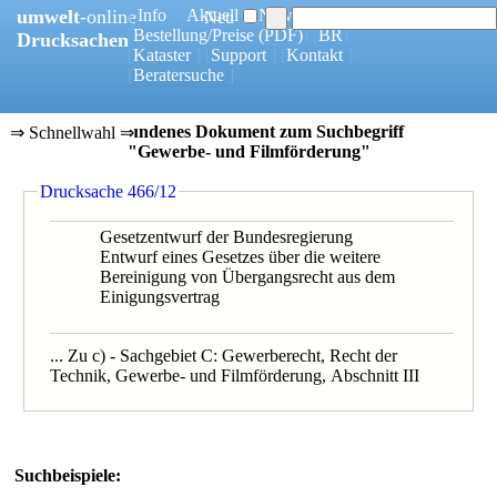
umwelt
-online
[
Info
] [
Aktuell
] [
News
]
Neu
[
Bestellung/Preise
(PDF)
] [
BR
]
Drucksachen
[
Kataster
] [
Support
] [
Kontakt
]
[
Beratersuche
]
1 gefundenes Dokument zum Suchbegriff
⇒ Schnellwahl ⇒
"Gewerbe- und Filmförderung"
0466/12
Drucksache 466/12
Gesetzentwurf der Bundesregierung
Entwurf eines Gesetzes über die weitere
Bereinigung von Übergangsrecht aus dem
Einigungsvertrag
... Zu c) - Sachgebiet C: Gewerberecht, Recht der
Technik, Gewerbe- und Filmförderung, Abschnitt III
Suchbeispiele: