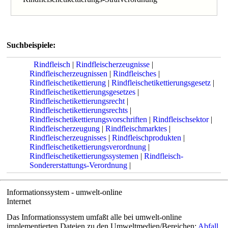
Suchbeispiele:
Rindfleisch
|
Rindfleischerzeugnisse
|
Rindfleischerzeugnissen
|
Rindfleisches
|
Rindfleischetikettierung
|
Rindfleischetikettierungsgesetz
|
Rindfleischetikettierungsgesetzes
|
Rindfleischetikettierungsrecht
|
Rindfleischetikettierungsrechts
|
Rindfleischetikettierungsvorschriften
|
Rindfleischsektor
|
Rindfleischerzeugung
|
Rindfleischmarktes
|
Rindfleischerzeugnisses
|
Rindfleischprodukten
|
Rindfleischetikettierungsverordnung
|
Rindfleischetikettierungssystemen
|
Rindfleisch-
Sondererstattungs-Verordnung
|
Informationssystem - umwelt-online
Internet
Das Informationssystem umfaßt alle bei umwelt-online
implementierten Dateien zu den Umweltmedien/Bereichen:
Abfall
,