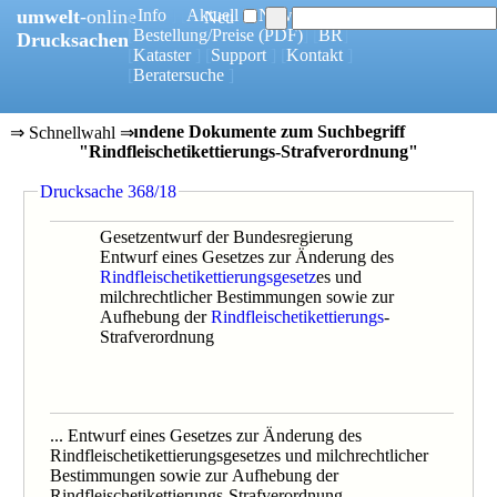
umwelt
-online
[
Info
] [
Aktuell
] [
News
]
Neu
[
Bestellung/Preise
(PDF)
] [
BR
]
Drucksachen
[
Kataster
] [
Support
] [
Kontakt
]
[
Beratersuche
]
5 gefundene Dokumente zum Suchbegriff
⇒ Schnellwahl ⇒
"Rindfleischetikettierungs-Strafverordnung"
0588/18B
Drucksache 368/18
0368/18B
0588/18
0368/18
Gesetzentwurf der Bundesregierung
0051/15
Entwurf eines Gesetzes zur Änderung des
Rindfleischetikettierungsgesetz
es und
milchrechtlicher Bestimmungen sowie zur
Aufhebung der
Rindfleischetikettierungs
-
Strafverordnung
... Entwurf eines Gesetzes zur Änderung des
Rindfleischetikettierungsgesetzes und milchrechtlicher
Bestimmungen sowie zur Aufhebung der
Rindfleischetikettierungs-Strafverordnung