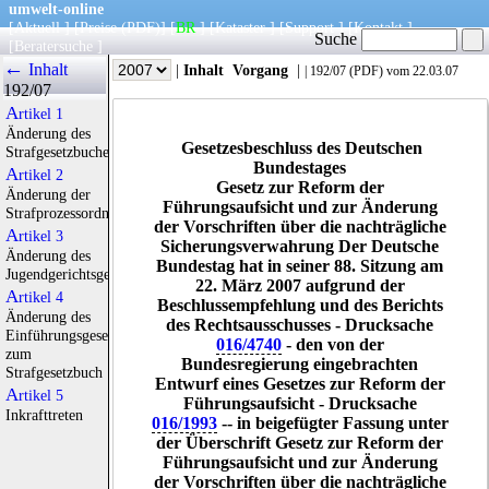
umwelt-online
[
Aktuell
] [
Preise
(PDF)
] [
BR
] [
Kataster
] [
Support
] [
Kontakt
]
Suche
[
Beratersuche
]
←
Inhalt
|
Info
|
Jahr
|
Inhalt
Vorgang
|
|
192/07
(
PDF
) vom 22.03.07
192/07
Artikel 1
Änderung des
Gesetzesbeschluss des Deutschen
Strafgesetzbuches
Bundestages
Artikel 2
Gesetz zur Reform der
Änderung der
Führungsaufsicht und zur Änderung
Strafprozessordnung
der Vorschriften über die nachträgliche
Artikel 3
Sicherungsverwahrung Der Deutsche
Änderung des
Bundestag hat in seiner 88. Sitzung am
Jugendgerichtsgesetzes
22. März 2007 aufgrund der
Artikel 4
Beschlussempfehlung und des Berichts
Änderung des
des Rechtsausschusses - Drucksache
Einführungsgesetzes
016/4740
- den von der
zum
Bundesregierung eingebrachten
Strafgesetzbuch
Entwurf eines Gesetzes zur Reform der
Artikel 5
Führungsaufsicht - Drucksache
Inkrafttreten
016/1993
-- in beigefügter Fassung unter
der Überschrift Gesetz zur Reform der
Führungsaufsicht und zur Änderung
der Vorschriften über die nachträgliche