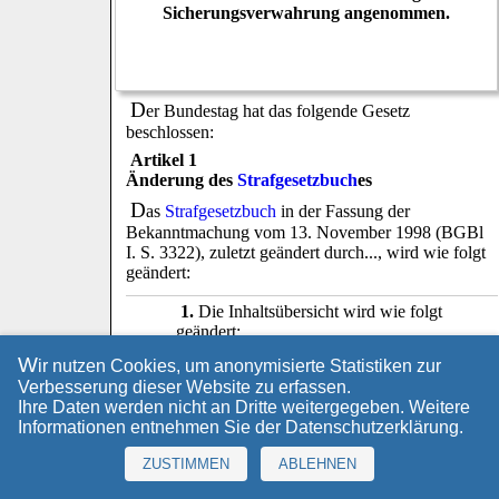
Sicherungsverwahrung angenommen.
D
er Bundestag hat das folgende Gesetz
beschlossen:
Artikel 1
Änderung des
Strafgesetzbuch
es
D
as
Strafgesetzbuch
in der Fassung der
Bekanntmachung vom 13. November 1998 (BGBl
I. S. 3322), zuletzt geändert durch..., wird wie folgt
geändert:
1.
Die Inhaltsübersicht wird wie folgt
geändert:
W
ir nutzen Cookies, um anonymisierte Statistiken zur
a)
Nach der Angabe "
§ 67g
Verbesserung dieser Website zu erfassen.
Widerruf der Aussetzung
" wird die
Ihre Daten werden nicht an Dritte weitergegeben. Weitere
Angabe "
§ 67h Befristete
Informationen entnehmen Sie der
Datenschutzerklärung
.
Wiederinvollzugsetzung;
Krisenintervention
" eingefügt.
ZUSTIMMEN
ABLEHNEN
b)
Die Angabe zu § 68a wird wie
folgt gefasst: