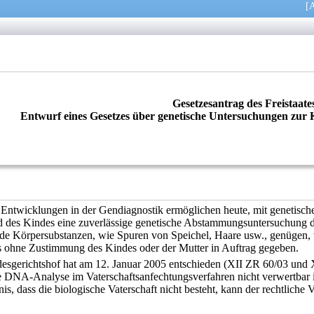
[
A
Gesetzesantrag des Freistaat
Entwurf eines Gesetzes über genetische Untersuchungen zur
ntwicklungen in der Gendiagnostik ermöglichen heute, mit genetischem
d des Kindes eine zuverlässige genetische Abstammungsuntersuchung du
e Körpersubstanzen, wie Spuren von Speichel, Haare usw., genügen, w
 ohne Zustimmung des Kindes oder der Mutter in Auftrag gegeben.
sgerichtshof hat am 12. Januar 2005 entschieden (XII ZR 60/03 und X
e DNA-Analyse im Vaterschaftsanfechtungsverfahren nicht verwertbar is
nis, dass die biologische Vaterschaft nicht besteht, kann der rechtlic