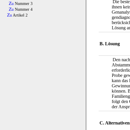
Die beste
Zu
Nummer 3
ihnen kei
Zu
Nummer 4
Genanalys
Zu
Artikel 2
gendiagno
berücksic
Lösung an
B. Lösung
Den nach
Abstammun
erforderl
Probe gew
kann das 
Gewinnung
können. B
Familieng
folgt den
der Anspr
C. Alternativen