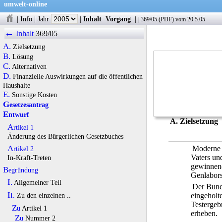
umwelt-online
|
Info
|
Jahr
|
Inhalt
Vorgang
|
|
369/05
(
PDF
) vom 20.5.05
←
Inhalt
369/05
A.
Zielsetzung
B.
Lösung
C.
Alternativen
D.
Finanzielle Auswirkungen auf die öffentlichen
Haushalte
E.
Sonstige Kosten
Gesetzesantrag
Entwurf
A. Zielsetzung
Artikel 1
Änderung des Bürgerlichen Gesetzbuches
Moderne E
Artikel 2
Vaters un
In-Kraft-Treten
gewinnend
Begründung
Genlabors
I.
Allgemeiner Teil
Der Bunde
II.
Zu den einzelnen ..
eingeholt
Testergeb
Zu
Artikel 1
erheben.
Zu
Nummer 2