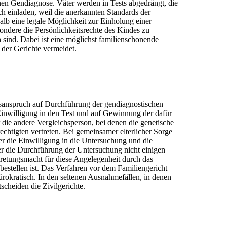
nen Gendiagnose. Väter werden in Tests abgedrängt, die
h einladen, weil die anerkannten Standards der
lb eine legale Möglichkeit zur Einholung einer
dere die Persönlichkeitsrechte des Kindes zu
 sind. Dabei ist eine möglichst familienschonende
 der Gerichte vermeidet.
sanspruch auf Durchführung der gendiagnostischen
inwilligung in den Test und auf Gewinnung der dafür
 die andere Vergleichsperson, bei denen die genetische
htigten vertreten. Bei gemeinsamer elterlicher Sorge
er die Einwilligung in die Untersuchung und die
er die Durchführung der Untersuchung nicht einigen
tretungsmacht für diese Angelegenheit durch das
bestellen ist. Das Verfahren vor dem Familiengericht
bürokratisch. In den seltenen Ausnahmefällen, in denen
scheiden die Zivilgerichte.