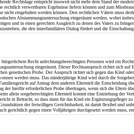
hende Rechtslage entspricht insoweit nicht mehr dem Stand der moder
ne rechtlich verwertbaren Ergebnisse liefern können und zum Missbrauc
e nicht eingehalten werden können. Den rechtlichen Vätern muss desha
stischen Abstammungsuntersuchung eingeräumt werden, wobei insbeson
htigen und in einen gerechten Ausgleich zu denen des Vaters zu bringen
zustreben, die den innerfamiliären Dialog fördert und die Einschaltung
 bürgerlichem Recht anfechtungsberechtigten Personen wird ein Recht
gsuntersuchung eingeräumt. Dieser Rechtsanspruch richtet sich auf E
ichen genetischen Probe. Der Anspruch richtet sich gegen das Kind oder
onnen werden muss. Das minderjährige Kind wird durch die Sorgeberec
Familiengericht auf Antrag dem anderen Elternteil die Entscheidung üb
 der hierfür erforderlichen Probe übertragen, wenn sich die Eltern üb
eim allein sorgeberechtigten Elternteil kommt eine Entziehung der Ver
ericht in Betracht, so dass dann für das Kind ein Ergänzungspfleger zu 
 Grundsätzen der freiwilligen Gerichtsbarkeit, ist damit flexibel und un
uch gerichtlich gegen einen Volljährigen durchgesetzt werden muss, ent