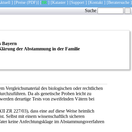
ktuell
] [
Preise
(PDF)
] [
BR
] [
Kataster
] [
Support
] [
Kontakt
] [
Beratersuche
]
Suche
es Bayern
 Klärung der Abstammung in der Familie
 Vergleichsmaterial des biologischen oder rechtlichen
rchzuführen. Da als genetische Proben leicht zu
erden derartige Tests von zweifelnden Vätern bei
II ZR 227/03), dass eine auf diese Weise heimlich
t. Selbst mit einem wissenschaftlich sicheren
he Vater keine Anfechtungsklage im Abstammungsverfahren