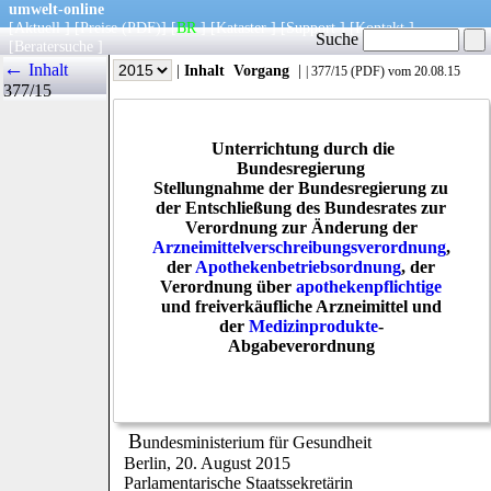
umwelt-online
[
Aktuell
] [
Preise
(PDF)
] [
BR
] [
Kataster
] [
Support
] [
Kontakt
]
Suche
[
Beratersuche
]
←
Inhalt
|
Info
|
Jahr
|
Inhalt
Vorgang
|
|
377/15
(
PDF
) vom 20.08.15
377/15
Unterrichtung durch die
Bundesregierung
Stellungnahme der Bundesregierung zu
der Entschließung des Bundesrates zur
Verordnung zur Änderung der
Arzneimittelverschreibungsverordnung
,
der
Apothekenbetriebsordnung
, der
Verordnung über
apothekenpflichtige
und freiverkäufliche Arzneimittel und
der
Medizinprodukte
-
Abgabeverordnung
B
undesministerium für Gesundheit
Berlin, 20. August 2015
Parlamentarische Staatssekretärin