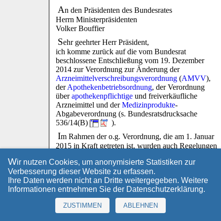
A
n den Präsidenten des Bundesrates
Herrn Ministerpräsidenten
Volker Bouffier
S
ehr geehrter Herr Präsident,
ich komme zurück auf die vom Bundesrat
beschlossene Entschließung vom 19. Dezember
2014 zur Verordnung zur Änderung der
Arzneimittelverschreibungsverordnung
(
AMVV
),
der
Apothekenbetriebsordnung
, der Verordnung
über
apothekenpflichtige
und freiverkäufliche
Arzneimittel und der
Medizinprodukte
-
Abgabeverordnung (s. Bundesratsdrucksache
536/14(B)
).
I
m Rahmen der o.g. Verordnung, die am 1. Januar
2015 in Kraft getreten ist, wurden auch Regelungen
getroffen, die zur Steigerung der
W
ir nutzen Cookies, um anonymisierte Statistiken zur
Anwendungssicherheit von Arzneimitteln mit den
Verbesserung dieser Website zu erfassen.
Wirkstoffen Thalidomid - ehem. Contergan® -,
Ihre Daten werden nicht an Dritte weitergegeben. Weitere
Lenalidomid und Pomalidomid dienen
Informationen entnehmen Sie der
Datenschutzerklärung
.
(Verschreibung auf sog. "T-Rezepten").
D
er Bundesrat hat die Bundesregierung im
ZUSTIMMEN
ABLEHNEN
Rahmen der o.g. Entschließung gebeten zu prüfen,