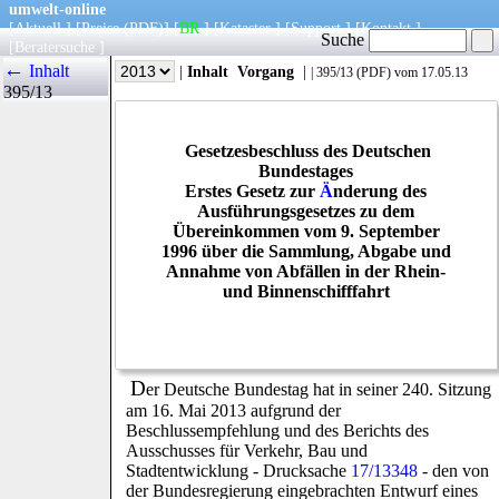
umwelt-online
[
Aktuell
] [
Preise
(PDF)
] [
BR
] [
Kataster
] [
Support
] [
Kontakt
]
Suche
[
Beratersuche
]
←
Inhalt
|
Info
|
Jahr
|
Inhalt
Vorgang
|
|
395/13
(
PDF
) vom 17.05.13
395/13
Gesetzesbeschluss des Deutschen
Bundestages
Erstes Gesetz zur
Ä
nderung des
Ausführungsgesetzes zu dem
Übereinkommen vom 9. September
1996 über die Sammlung, Abgabe und
Annahme von Abfällen in der Rhein-
und Binnenschifffahrt
D
er Deutsche Bundestag hat in seiner 240. Sitzung
am 16. Mai 2013 aufgrund der
Beschlussempfehlung und des Berichts des
Ausschusses für Verkehr, Bau und
Stadtentwicklung - Drucksache
17/13348
- den von
der Bundesregierung eingebrachten Entwurf eines