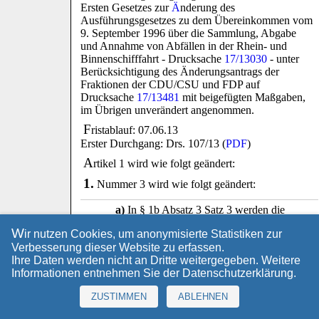
Ersten Gesetzes zur
Ä
nderung des
Ausführungsgesetzes zu dem Übereinkommen vom
9. September 1996 über die Sammlung, Abgabe
und Annahme von Abfällen in der Rhein- und
Binnenschifffahrt - Drucksache
17/13030
- unter
Berücksichtigung des Änderungsantrags der
Fraktionen der CDU/CSU und FDP auf
Drucksache
17/13481
mit beigefügten Maßgaben,
im Übrigen unverändert angenommen.
F
ristablauf: 07.06.13
Erster Durchgang: Drs. 107/13 (
PDF
)
A
rtikel 1 wird wie folgt geändert:
1.
Nummer 3 wird wie folgt geändert:
a)
In § 1b Absatz 3 Satz 3 werden die
Wörter "Artikels 3.03 Absatz 5 Buchstabe b
W
ir nutzen Cookies, um anonymisierte Statistiken zur
und c" durch die Wörter "Artikels 3.03
Verbesserung dieser Website zu erfassen.
Absatz 6 Buchstabe b und c" ersetzt.
Ihre Daten werden nicht an Dritte weitergegeben. Weitere
b)
§ 1c wird wie folgt geändert:
Informationen entnehmen Sie der
Datenschutzerklärung
.
aa)
In Absatz 1 werden die Wörter
ZUSTIMMEN
ABLEHNEN
"Wasser- und Schifffahrtsdirektion
Südwest" durch die Wörter