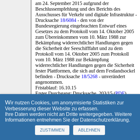
am 24. September 2015 aufgrund der
Beschlussempfehlung und des Berichts des
Ausschusses für Verkehr und digitale Infrastruktur -
Drucksache
18/6084
- den von der
Bundesregierung eingebrachten Entwurf eines
Gesetzes zu dem Protokoll vom 14. Oktober 2005
zum Übereinkommen vom 10. März 1988 zur
Bekämpfung widerrechtlicher Handlungen gegen
die Sicherheit der Seeschifffahrt und zu dem
Protokoll vom 14. Oktober 2005 zum Protokoll
vom 10. März 1988 zur Bekämpfung
widerrechtlicher Handlungen gegen die Sicherheit
fester Plattformen, die sich auf dem Festlandsockel
befinden - Drucksache
18/5268
- unverändert
angenommen.
Fristablauf: 16.10.15
Erster Durchgang: Drucksache. 203/15 (
PDF
)
W
ir nutzen Cookies, um anonymisierte Statistiken zur
I
nformationssystem - umwelt-online
Verbesserung dieser Website zu erfassen.
Internet
Ihre Daten werden nicht an Dritte weitergegeben. Weitere
D
as Informationssystem umfaßt alle bei umwelt-online
Informationen entnehmen Sie der
Datenschutzerklärung
.
implementierten Dateien zu den
Umweltmedien/Bereichen:
Abfall
,
Allgemeines
,
ZUSTIMMEN
ABLEHNEN
Anlagentechnik
,
Bau
,
Biotechnologie
,
Energienutzung
,
Gefahrgut
,
Immissionsschutz
,
Lebensmittel
&