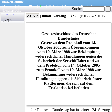
umwelt-online
[
Aktuell
] [
Preise
(PDF)
] [
BR
] [
Kataster
] [
Support
] [
Kontakt
]
Suche
[
Beratersuche
]
←
Inhalt
|
Info
|
Jahr
|
Inhalt
Vorgang
|
|
423/15
(
PDF
) vom 25.09.15
423/15
Gesetzesbeschluss des Deutschen
Bundestages
Gesetz zu dem Protokoll vom 14.
Oktober 2005 zum Übereinkommen
vom 10. März 1988 zur Bekämpfung
widerrechtlicher Handlungen gegen die
Sicherheit der Seeschifffahrt und zu
dem Protokoll vom 14. Oktober 2005
zum Protokoll vom 10. März 1988 zur
Bekämpfung widerrechtlicher
Handlungen gegen die Sicherheit fester
Plattformen, die sich auf dem
Festlandsockel befinden
D
er Deutsche Bundestag hat in seiner 124. Sitzung