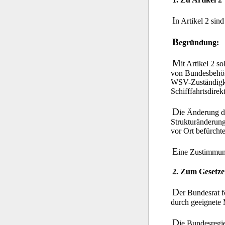
I
n Artikel 2 sin
B
egründung:
M
it Artikel 2 
von Bundesbehörd
WSV-Zuständigke
Schifffahrtsdire
D
ie Änderung d
Strukturänderung
vor Ort befürchte
E
ine Zustimmun
2. Zum Gesetze
D
er Bundesrat f
durch geeignete 
D
ie Bundesregie