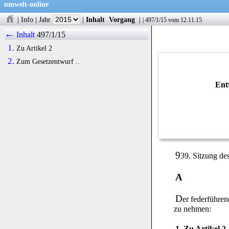
umwelt-online
|
Info
|
Jahr
|
Inhalt
Vorgang
|
|
497/1/15
vom 12.11.15
←
Inhalt
497/1/15
1.
Zu Artikel 2
2.
Zum Gesetzentwurf ..
Ent
9
39. Sitzung d
A
D
er federführe
zu nehmen:
1. Zu Artikel 2