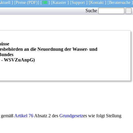
ktuell
] [
Preise
(PDF)
] [
BR
] [
Kataster
] [
Support
] [
Kontakt
] [
Beratersuche
]
Suche
hüsse
desbehörden an die Neuordnung der Wasser- und
 Bundes
 -
WSVZuAnpG
)
rf gemäß
Artikel 76
Absatz 2 des
Grundgesetz
es wie folgt Stellung