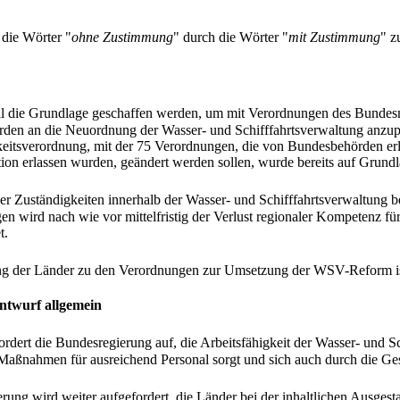
d die Wörter "
ohne Zustimmung
" durch die Wörter "
mit Zustimmung
" z
soll die Grundlage geschaffen werden, um mit Verordnungen des Bundesmi
en an die Neuordnung der Wasser- und Schifffahrtsverwaltung anzupa
itsverordnung, mit der 75 Verordnungen, die von Bundesbehörden erl
ktion erlassen wurden, geändert werden sollen, wurde bereits auf Grund
er Zuständigkeiten innerhalb der Wasser- und Schifffahrtsverwaltung 
en wird nach wie vor mittelfristig der Verlust regionaler Kompetenz f
t.
g der Länder zu den Verordnungen zur Umsetzung der WSV-Reform ist 
ntwurf allgemein
ordert die Bundesregierung auf, die Arbeitsfähigkeit der Wasser- und Sc
Maßnahmen für ausreichend Personal sorgt und sich auch durch die G
rung wird weiter aufgefordert, die Länder bei der inhaltlichen Ausges