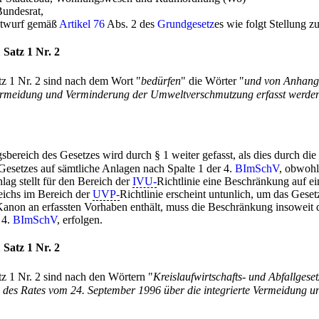
undesrat,
ntwurf gemäß
Artikel 76
Abs. 2 des
Grundgesetz
es wie folgt Stellung 
 Satz 1 Nr. 2
tz 1 Nr. 2 sind nach dem Wort "
bedürfen
" die Wörter "
und von Anhang 
 Vermeidung und Verminderung der Umweltverschmutzung erfasst werde
ereich des Gesetzes wird durch § 1 weiter gefasst, als dies durch die 
Gesetzes auf sämtliche Anlagen nach Spalte 1 der 4.
BImSchV
, obwohl
ag stellt für den Bereich der
IVU-
Richtlinie eine Beschränkung auf e
ichs im Bereich der
UVP-
Richtlinie erscheint untunlich, um das Geset
anon an erfassten Vorhaben enthält, muss die Beschränkung insoweit
 4.
BImSchV
, erfolgen.
 Satz 1 Nr. 2
tz 1 Nr. 2 sind nach den Wörtern "
Kreislaufwirtschafts- und Abfallgeset
1 des Rates vom 24. September 1996 über die integrierte Vermeidung