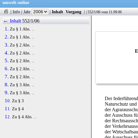
umwelt-online
|
Info
|
Jahr
|
Inhalt
Vorgang
|
|
552/1/06
vom 11.09.06
←
Inhalt
552/1/06
1.
Zu § 1 Abs. ..
2.
Zu § 1 Abs. ..
3.
Zu § 2 Abs. ..
E
4.
Zu § 2 Abs. ..
5.
Zu § 2 Abs. ..
6.
Zu § 2 Abs. ..
7.
Zu § 2 Abs. ..
8.
Zu § 3 Abs. ..
9.
Zu § 3 Abs. ..
Der federführen
10.
Zu § 3
Naturschutz und 
11.
Zu § 4
der Agrarausschu
der Ausschuss fü
12.
Zu § 4 Abs. ..
der Rechtsaussch
der Verkehrsauss
der Wirtschaftsa
der Ausschuss 