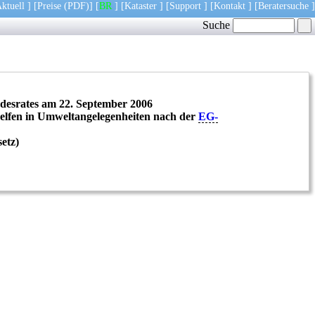
ktuell
] [
Preise
(PDF)
] [
BR
] [
Kataster
] [
Support
] [
Kontakt
] [
Beratersuche
]
Suche
ndesrates am 22. September 2006
helfen in Umweltangelegenheiten nach der
EG-
G
etz)