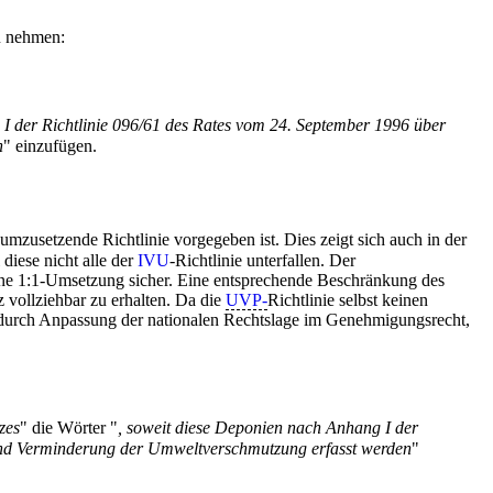
zu nehmen:
I der Richtlinie 096/61 des Rates vom 24. September 1996 über
n
" einzufügen.
umzusetzende Richtlinie vorgegeben ist. Dies zeigt sich auch in der
 diese nicht alle der
IVU
-Richtlinie unterfallen. Der
ine 1:1-Umsetzung sicher. Eine entsprechende Beschränkung des
z vollziehbar zu erhalten. Da die
UVP-
Richtlinie selbst keinen
 durch Anpassung der nationalen Rechtslage im Genehmigungsrecht,
zes
" die Wörter "
, soweit diese Deponien nach Anhang I der
 und Verminderung der Umweltverschmutzung erfasst werden
"