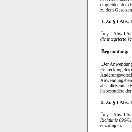
empfehlen dem B
zu dem Gesetze
1. Zu § 1 Abs. 1
I
n § 1 Abs. 1 Sa
die integrierte
B
egründung:
D
er Anwendungsb
Erstreckung des 
Änderungsvorschl
Anwendungsbere
abschließenden K
insbesondere der
2. Zu § 1 Abs. 1
I
n § 1 Abs. 1 Sa
Richtlinie 096/6
einzufügen.