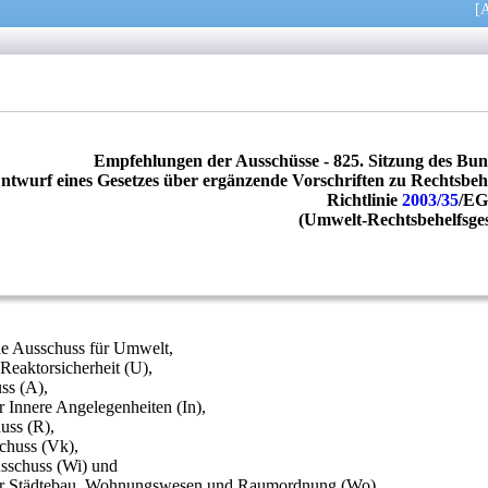
[
A
Empfehlungen der Ausschüsse - 825. Sitzung des Bu
ntwurf eines Gesetzes über ergänzende Vorschriften zu Rechtsbe
Richtlinie
2003/35
/E
(Umwelt-Rechtsbehelfsges
de Ausschuss für Umwelt,
Reaktorsicherheit (U),
ss (A),
r Innere Angelegenheiten (In),
uss (R),
chuss (Vk),
usschuss (Wi) und
für Städtebau, Wohnungswesen und Raumordnung (Wo)