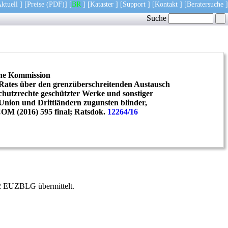
ktuell
] [
Preise
(PDF)
] [
BR
] [
Kataster
] [
Support
] [
Kontakt
] [
Beratersuche
]
Suche
che Kommission
Rates über den grenzüberschreitenden Austausch
hutzrechte geschützter Werke und sonstiger
Union und Drittländern zugunsten blinder,
COM (2016) 595 final; Ratsdok.
12264/16
 2 EUZBLG übermittelt.