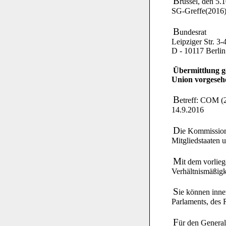
B
rüssel, den 5.
SG-Greffe(2016
B
undesrat
Leipziger Str. 3-
D - 10117 Berlin
Übermittlung g
Union vorgeseh
B
etreff: COM (2
14.9.2016
D
ie Kommission
Mitgliedstaaten 
M
it dem vorlie
Verhältnismäßigke
S
ie können inn
Parlaments, des 
F
ür den General