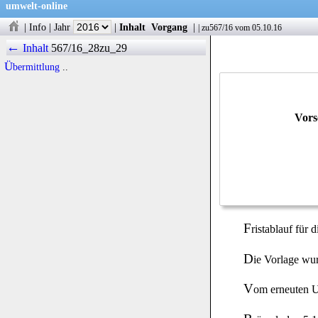
umwelt-online
|
Info
|
Jahr
|
Inhalt
Vorgang
|
|
zu567/16
vom 05.10.16
←
Inhalt
567/16_28zu_29
Übermittlung
..
Vors
F
ristablauf für 
D
ie Vorlage wu
V
om erneuten 