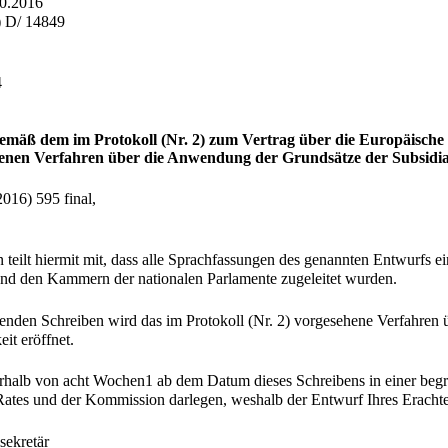
10.2016
) D/ 14849
4
emäß dem im Protokoll (Nr. 2) zum Vertrag über die Europäische
enen Verfahren über die Anwendung der Grundsätze der Subsidiar
016) 595 final,
 teilt hiermit mit, dass alle Sprachfassungen des genannten Entwurfs 
und den Kammern der nationalen Parlamente zugeleitet wurden.
genden Schreiben wird das im Protokoll (Nr. 2) vorgesehene Verfahren
it eröffnet.
erhalb von acht Wochen1 ab dem Datum dieses Schreibens in einer beg
Rates und der Kommission darlegen, weshalb der Entwurf Ihres Erachtens
sekretär