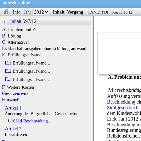
umwelt-online
|
Info
|
Jahr
|
Inhalt
Vorgang
|
|
597/12
(
PDF
) vom 11.10.12
←
Inhalt
597/12
A.
Problem und Ziel
B.
Lösung
C.
Alternativen
D.
Haushaltsausgaben ohne Erfüllungsaufwand
E.
Erfüllungsaufwand
E.1
Erfüllungsaufwand ..
E.2
Erfüllungsaufwand ..
A. Problem und
E.3
Erfüllungsaufwand ..
F.
Weitere Kosten
M
it rechtskräf
Gesetzentwurf
Auffassung vertr
Entwurf
Beschneidung ein
Strafgesetzbuch
s
Artikel 1
dem Kindeswohl d
Änderung des Bürgerlichen Gesetzbuchs
Ende Juni 2012 wa
§ 1631d Beschneidung ..
Beschneidung re
Artikel 2
Bundesregierung 
Inkrafttreten
Religionsfreiheit