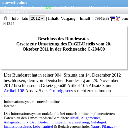
umwelt-online
[
Aktuell
] [
Preise
(PDF)
] [
BR
] [
Kataster
] [
Support
] [
Kontakt
]
[
Beratersuche
]
|
Info
|
Jahr
|
Inhalt
Vorgang
|
Inhalt
|
| 736/12(B)
vom
14.12.12
Beschluss des Bundesrates
Gesetz zur Umsetzung des EuGH-Urteils vom 20.
Oktober 2011 in der Rechtssache C-284/09
D
er Bundesrat hat in seiner 904. Sitzung am 14. Dezember 2012
beschlossen, dem vom Deutschen Bundestag am 29. November
2012 beschlossenen Gesetz gemäß Artikel 105 Absatz 3 und
Artikel 108
Absatz 5 des
Grundgesetz
es nicht zuzustimmen.
I
nformationssystem - umwelt-online
Internet
D
as Informationssystem umfaßt alle bei umwelt-online implementierten
Dateien zu den Umweltmedien/Bereichen:
Abfall
,
Allgemeines
,
Anlagentechnik
,
Bau
,
Biotechnologie
,
Energienutzung
,
Gefahrgut
,
Immissionsschutz
,
Lebensmittel
& Bedarfsgegenstände,
Natur
-,
Pflanzen
-,