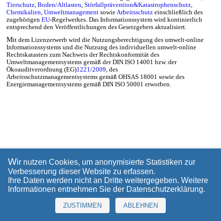
Tierschutz
,
Boden/Altlasten
,
Störfallprävention&Katastrophenschutz
,
Chemikalien
,
Umweltmanagement
sowie
Arbeitsschutz
einschließlich des
zugehörigen
EU
-Regelwerkes. Das Informationssystem wird kontinierlich
entsprechend den Veröffentlichungen des Gesetzgebers aktualisiert.
M
it dem Lizenzerwerb wird die Nutzungsberechtigung des umwelt-online
Informationssystems und die Nutzung des individuellen umwelt-online
Rechtskatasters zum Nachweis der Rechtskonformität des
Umweltmanagementsystems gemäß der DIN ISO 14001 bzw. der
Ökoauditverordnung (EG)
1221/2009
, des
Arbeitsschutzmanagementsystems gemäß OHSAS 18001 sowie des
Energiemanagementsystems gemäß DIN ISO 50001 erworben.
W
ir nutzen Cookies, um anonymisierte Statistiken zur
Verbesserung dieser Website zu erfassen.
Ihre Daten werden nicht an Dritte weitergegeben. Weitere
Informationen entnehmen Sie der
Datenschutzerklärung
.
ZUSTIMMEN
ABLEHNEN