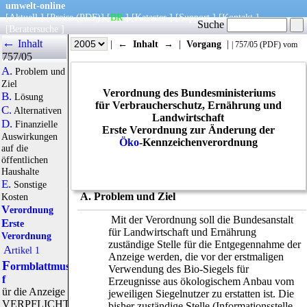
umwelt-online
[
Aktuell
] [
Preise
(PDF)
] [
BR
] [
Kataster
] [
Support
] [
Kontakt
]
Suche
[
Beratersuche
]
←
Inhalt
|
Info
|
Jahr
|
←
Inhalt
→
|
Vorgang
|
|
757/05
(
PDF
) vom
757/05
14.10.05
A.
Problem und
Ziel
Verordnung des Bundesministeriums
B.
Lösung
für Verbraucherschutz, Ernährung und
C.
Alternativen
Landwirtschaft
D.
Finanzielle
Erste Verordnung zur Änderung der
Auswirkungen
Öko
-Kennzeichenverordnung
auf die
öffentlichen
Haushalte
E.
Sonstige
A. Problem und Ziel
Kosten
Verordnung
Mit der Verordnung soll die Bundesanstalt
Erste
für Landwirtschaft und Ernährung
Verordnung
zuständige Stelle für die Entgegennahme der
Artikel 1
Anzeige werden, die vor der erstmaligen
F
ormblattmuster
Verwendung des Bio-Siegels für
f
Erzeugnisse aus ökologischem Anbau vom
ür die Anzeige
jeweiligen Siegelnutzer zu erstatten ist. Die
VERPFLICHTENDE
bisher zuständige Stelle (Informationsstelle