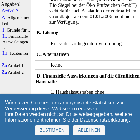
Angaben!
Bio-Siegel bei der Öko-Prufzeichen GmbH)
steht dafür nach Auslaufen der vertraglichen
Artikel 2
Grundlagen ab dem 01.01.2006 nicht mehr
A.
Allgemeiner
zur Verfügung.
Teil
I.
Gründe für ..
B. Lösung
II.
Finanzielle
Auswirkungen
Erlass der vorliegenden Verordnung.
..
III.
Kosten für
C. Alternativen
..
Keine.
Zu
Artikel 1
Zu
Artikel 2
D. Finanzielle Auswirkungen auf die öffentlichen
Haushalte
1.
Haushaltsausgaben ohne
Vollzugsaufwand
W
ir nutzen Cookies, um anonymisierte Statistiken zur
K
eine.
Verbesserung dieser Website zu erfassen.
2.
Vollzugsaufwand
Ihre Daten werden nicht an Dritte weitergegeben. Weitere
Informationen entnehmen Sie der
Datenschutzerklärung
.
D
ie Entgegennahme der Anzeigen und
Erfassung der Siegelnutzer auf der
ZUSTIMMEN
ABLEHNEN
Grundlage der
Öko
-
Kennzeichenverordnung erfordert eine