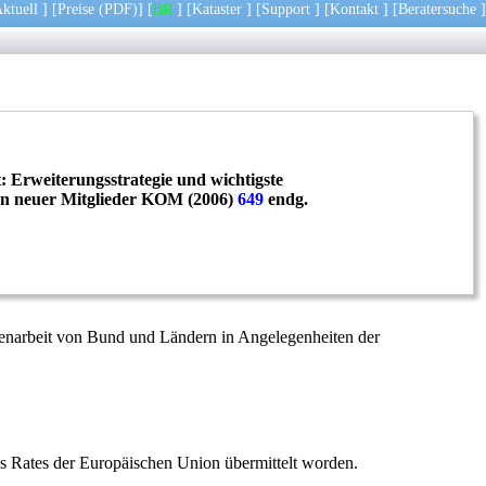
ktuell
] [
Preise
(PDF)
] [
BR
] [
Kataster
] [
Support
] [
Kontakt
] [
Beratersuche
]
 Erweiterungsstrategie und wichtigste
ion neuer Mitglieder KOM (2006)
649
endg.
enarbeit von Bund und Ländern in Angelegenheiten der
s Rates der Europäischen Union übermittelt worden.