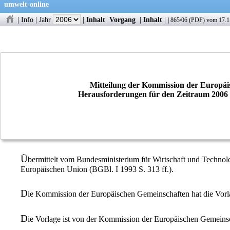
umwelt-online
|
Info
|
Jahr
|
Inhalt
Vorgang
|
Inhalt
|
|
865/06
(
PDF
) vom 17.1
Mitteilung der Kommission der Europäi
Herausforderungen für den Zeitraum 2006 -
Ü
bermittelt vom Bundesministerium für Wirtschaft und Techn
Europäischen Union (BGBl. I 1993 S. 313 ff.).
D
ie Kommission der Europäischen Gemeinschaften hat die Vor
D
ie Vorlage ist von der Kommission der Europäischen Gemeins